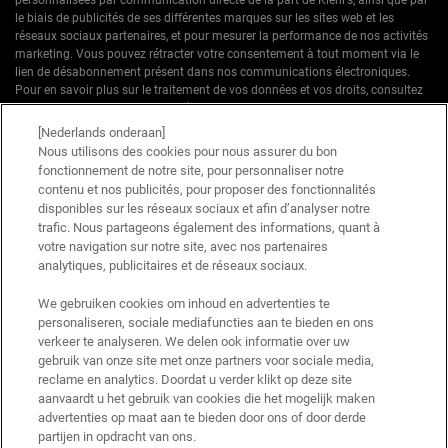
le biais de publicités de ses différentes marques sur les sites web et les
réseaux sociaux partenaires, et pour mesurer la performance de nos activités
marketing. Vous pouvez rétracter votre consentement à tout moment via le
lien de désabonnement présent dans nos communications électroniques.
Pour en savoir plus sur le traitement de vos données et vos droits, consultez
notre
Politique de confidentialité.
[Nederlands onderaan]
* Offre de bienvenue valable pour une première commande. Non cumulable
Nous utilisons des cookies pour nous assurer du bon
avec d'autres offres ou promotions en cours, mais cumulable avec les offres
fonctionnement de notre site, pour personnaliser notre
'Cadeau avec achat' . Utilisation limitée à une seule fois par client. Non
contenu et nos publicités, pour proposer des fonctionnalités
applicable sur les éditions limitées & ensembles.
disponibles sur les réseaux sociaux et afin d’analyser notre
trafic. Nous partageons également des informations, quant à
votre navigation sur notre site, avec nos partenaires
Ce site est protégé par Cloudflare et la politique de confidentialité et les conditions
dutilisation sappliquent.
analytiques, publicitaires et de réseaux sociaux.
We gebruiken cookies om inhoud en advertenties te
personaliseren, sociale mediafuncties aan te bieden en ons
S’INSCRIRE
verkeer te analyseren. We delen ook informatie over uw
gebruik van onze site met onze partners voor sociale media,
reclame en analytics. Doordat u verder klikt op deze site
aanvaardt u het gebruik van cookies die het mogelijk maken
advertenties op maat aan te bieden door ons of door derde
Informations sur le fabricant
partijen in opdracht van ons.