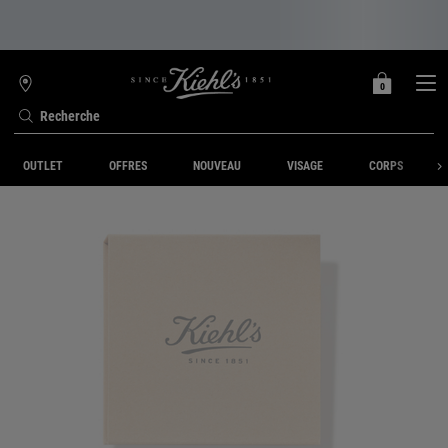
0
MON
0 PRODUIT
TROUVER
PANIER
UNE
Recherche
BOUTIQUE
Contenu principal
OUTLET
OFFRES
NOUVEAU
VISAGE
CORPS