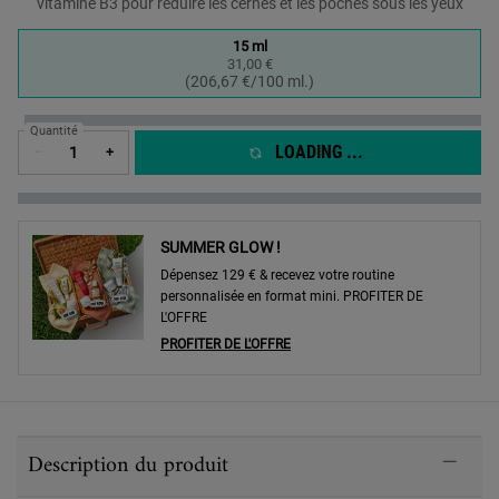
vitamine B3 pour réduire les cernes et les poches sous les yeux
One taille only
15 ml
31,00 €
Selected
, 1 of 1
(206,67 €/100 ml.)
Quantité
LOADING ...
−
+
SUMMER GLOW !
Dépensez 129 € & recevez votre routine
personnalisée en format mini. PROFITER DE
L'OFFRE
PROFITER DE L'OFFRE
PDP Sections Accordion
Description du produit