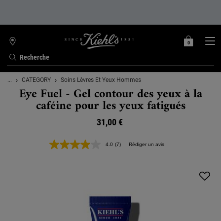
0
MON
0 PRODUIT
TROUVER
PANIER
UNE
Recherche
BOUTIQUE
Contenu principal
...
CATEGORY
Soins Lèvres Et Yeux Hommes
Eye Fuel - Gel contour des yeux à la
caféine pour les yeux fatigués
31,00 €
4.0
(7)
Rédiger un avis
Lire
7
avis.
Lien
sur
la
même
page.