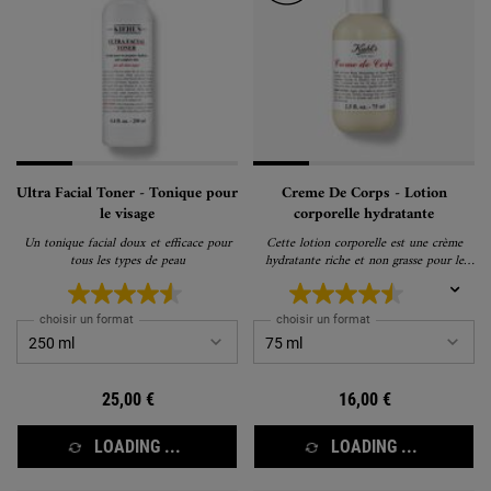
Ultra Facial Toner - Tonique pour
Creme De Corps - Lotion
le visage
corporelle hydratante
Un tonique facial doux et efficace pour
Cette lotion corporelle est une crème
tous les types de peau
hydratante riche et non grasse pour le
corps.
choisir un format
choisir un format
25,00 €
16,00 €
LOADING ...
LOADING ...