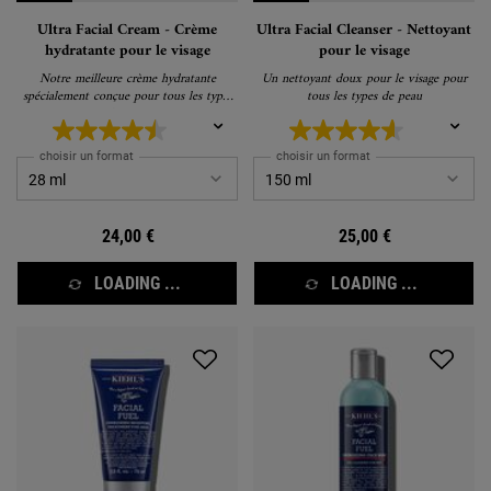
Ultra Facial Cream - Crème
Ultra Facial Cleanser - Nettoyant
hydratante pour le visage
pour le visage
Notre meilleure crème hydratante
Un nettoyant doux pour le visage pour
spécialement conçue pour tous les types
tous les types de peau
de peau.
choisir un format
choisir un format
24,00 €
25,00 €
LOADING ...
LOADING ...