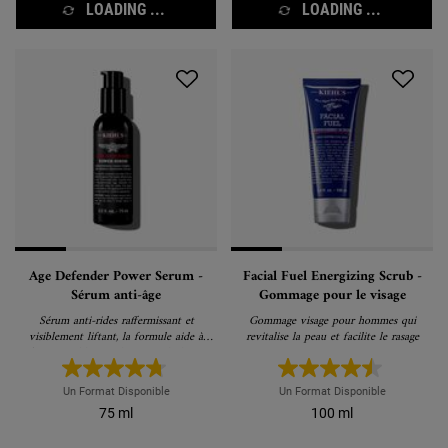
LOADING ...
LOADING ...
Age Defender Power Serum -
Facial Fuel Energizing Scrub -
Sérum anti-âge
Gommage pour le visage
Sérum anti-rides raffermissant et
Gommage visage pour hommes qui
visiblement liftant, la formule aide à
revitalise la peau et facilite le rasage
raffermir visiblement la peau relâchée et à
réduire les rides.
Un Format Disponible
Un Format Disponible
75 ml
100 ml