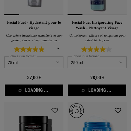
Facial Fuel - Hydratant pour le
Facial Fuel Invigorating Face
visage
Wash - Nettoyant Visage
Une crème hydratante stimulante et non
Un nettoyant efficace et revigorant pour
grasse pour le visage, enrichie en
rafraîchir la peau.
vitamines, qui donne de l'énergie à votre
peau.
choisir un format
choisir un format
37,00 €
28,00 €
LOADING ...
LOADING ...