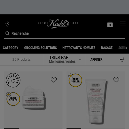
0
MON
0 PRODUIT
TROUVER
PANIER
UNE
Recherche
BOUTIQUE
Contenu principal
CATEGORY
GROOMING SOLUTIONS
NETTOYANTS HOMMES
RASAGE
SOINS
TRIER PAR
25 Produits
AFFINER
MENU DE FILTRAGE