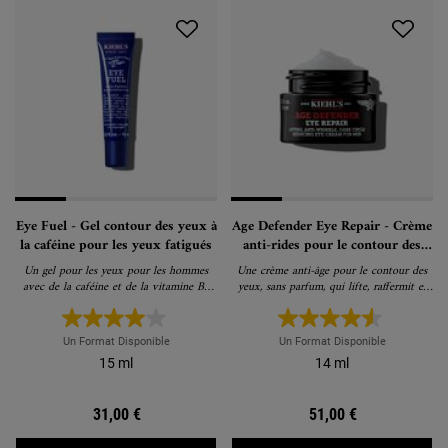
Eye Fuel - Gel contour des yeux à
Age Defender Eye Repair - Crème
la caféine pour les yeux fatigués
anti-rides pour le contour des
yeux
Un gel pour les yeux pour les hommes
Une crème anti-âge pour le contour des
avec de la caféine et de la vitamine B3
yeux, sans parfum, qui lifte, raffermit et
pour réduire les cernes et les poches sous
réduit visiblement les cernes.
les yeux
Un Format Disponible
Un Format Disponible
15 ml
14 ml
31,00 €
51,00 €