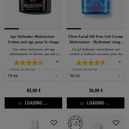
Age Defender Moisturizer -
Ultra Facial Oil-Free Gel-Cream
Crème anti-âge pour le visage
Moisturizer - Hydratant visage
anti-squames
Une crème hydratante anti-âge
Un gel hydratant rafraîchissant qui
raffermissante et liftante, qui aide à
combat la brillance excessive, pour les
réduire visiblement les rides et les ridules.
peaux normales et grasses
choisir un format
choisir un format
85,00 €
36,00 €
LOADING ...
LOADING ...