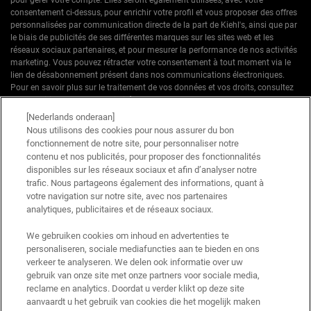
consentement ci-dessus, pour enrichir votre profil et vous proposer des offres
personnalisées par communication directe de la part de Kiehl's, ainsi que par
le biais de publicités de ses différentes marques sur les sites web et les
réseaux sociaux partenaires, et pour mesurer la performance de nos activités
marketing. Vous pouvez rétracter votre consentement à tout moment via le
lien de désabonnement présent dans nos communications électroniques.
Pour en savoir plus sur le traitement de vos données et vos droits, consultez
notre
Politique de confidentialité.
[Nederlands onderaan]
* Offre de bienvenue valable pour une première commande. Non cumulable
Nous utilisons des cookies pour nous assurer du bon
avec d'autres offres ou promotions en cours, mais cumulable avec les offres
fonctionnement de notre site, pour personnaliser notre
'Cadeau avec achat' . Utilisation limitée à une seule fois par client. Non
contenu et nos publicités, pour proposer des fonctionnalités
applicable sur les éditions limitées & ensembles.
disponibles sur les réseaux sociaux et afin d’analyser notre
trafic. Nous partageons également des informations, quant à
votre navigation sur notre site, avec nos partenaires
Ce site est protégé par Cloudflare et la politique de confidentialité et les conditions
dutilisation sappliquent.
analytiques, publicitaires et de réseaux sociaux.
We gebruiken cookies om inhoud en advertenties te
personaliseren, sociale mediafuncties aan te bieden en ons
S’INSCRIRE
verkeer te analyseren. We delen ook informatie over uw
gebruik van onze site met onze partners voor sociale media,
reclame en analytics. Doordat u verder klikt op deze site
aanvaardt u het gebruik van cookies die het mogelijk maken