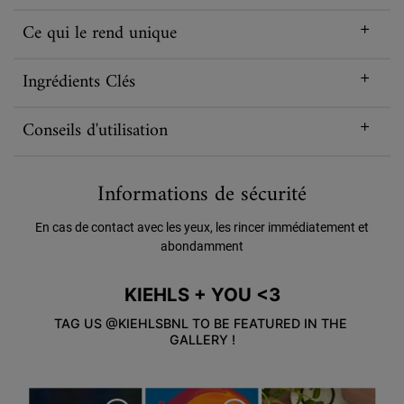
Ce qui le rend unique
Ingrédients Clés
Conseils d'utilisation
Informations de sécurité
En cas de contact avec les yeux, les rincer immédiatement et
abondamment
KIEHLS + YOU <3
TAG US @KIEHLSBNL TO BE FEATURED IN THE 
GALLERY !
Media Carousel
Carousel with product photos. Use the previous and next buttons to