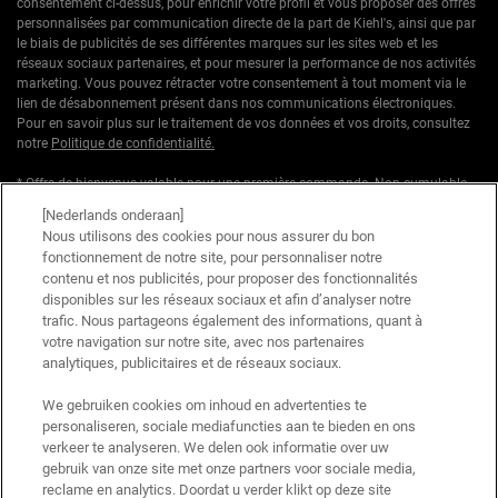
consentement ci-dessus, pour enrichir votre profil et vous proposer des offres
personnalisées par communication directe de la part de Kiehl's, ainsi que par
le biais de publicités de ses différentes marques sur les sites web et les
réseaux sociaux partenaires, et pour mesurer la performance de nos activités
marketing. Vous pouvez rétracter votre consentement à tout moment via le
lien de désabonnement présent dans nos communications électroniques.
Pour en savoir plus sur le traitement de vos données et vos droits, consultez
notre
Politique de confidentialité.
* Offre de bienvenue valable pour une première commande. Non cumulable
avec d'autres offres ou promotions en cours, mais cumulable avec les offres
[Nederlands onderaan]
'Cadeau avec achat' . Utilisation limitée à une seule fois par client. Non
Nous utilisons des cookies pour nous assurer du bon
applicable sur les éditions limitées & ensembles.
fonctionnement de notre site, pour personnaliser notre
contenu et nos publicités, pour proposer des fonctionnalités
Ce site est protégé par Cloudflare et la politique de confidentialité et les conditions
disponibles sur les réseaux sociaux et afin d’analyser notre
dutilisation sappliquent.
trafic. Nous partageons également des informations, quant à
votre navigation sur notre site, avec nos partenaires
analytiques, publicitaires et de réseaux sociaux.
S’INSCRIRE
We gebruiken cookies om inhoud en advertenties te
personaliseren, sociale mediafuncties aan te bieden en ons
verkeer te analyseren. We delen ook informatie over uw
gebruik van onze site met onze partners voor sociale media,
reclame en analytics. Doordat u verder klikt op deze site