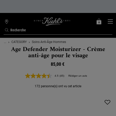
0
MON
0 PRODUIT
TROUVER
PANIER
UNE
Recherche
BOUTIQUE
Contenu principal
...
CATEGORY
Soins Anti-Âge Hommes
Age Defender Moisturizer - Crème
anti-âge pour le visage
85,00 €
4.5
(45)
Rédiger un avis
Lire
45
avis.
172 personne(s) ont vu cet article
Lien
sur
la
même
page.