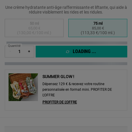
Une crème hydratante anti-âge raffermissante et liftante, qui aide à
réduire visiblement les rides et les ridules.
Sélectionner un taille:
50 ml
75 ml
65,00 €
85,00 €
Selected
The product variation is out of stock,
, 1 of 2
Selected
, 2 of 2
(130,00 €/100 ml.)
(113,33 €/100 ml.)
Quantité
LOADING ...
−
+
SUMMER GLOW !
Dépensez 129 € & recevez votre routine
personnalisée en format mini. PROFITER DE
L'OFFRE
PROFITER DE L'OFFRE
PDP Sections Accordion