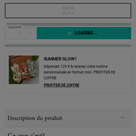
One taille only
200 ml
Selected
The product variation is out of stock,
, 1 of 1
28,36 €
Quantité
LOADING ...
−
+
SUMMER GLOW !
Dépensez 129 € & recevez votre routine
personnalisée en format mini. PROFITER DE
L'OFFRE
PROFITER DE L'OFFRE
PDP Sections Accordion
Description du produit
Ce que c'est?