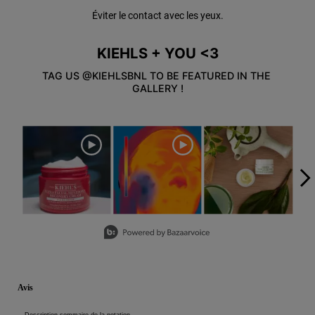
Éviter le contact avec les yeux.
KIEHLS + YOU <3
TAG US @KIEHLSBNL TO BE FEATURED IN THE 
GALLERY !
Media Carousel
Carousel with product photos. Use the previous and next buttons to
Slidepanel 1 of 5, Showing items 1 to 3 of 15.
PDP Reviews