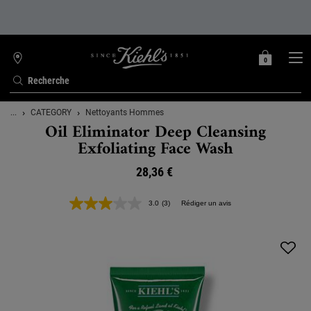
0
MON
0 PRODUIT
TROUVER
PANIER
UNE
Recherche
BOUTIQUE
Contenu principal
...
CATEGORY
Nettoyants Hommes
Oil Eliminator Deep Cleansing
Exfoliating Face Wash
28,36 €
3.0
(3)
Rédiger un avis
Lire
3
avis.
Lien
sur
la
même
page.