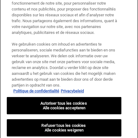
D'ACHAT
fonctionnement de notre site, pour personnaliser notre
contenu et nos publicités, pour proposer des fonctionnalités
disponibles sur les réseaux sociaux et afin d’analyser notre
trafic. Nous partageons également des informations, quant à
5 ÉCHANTILLONS OFFERTS À CHAQUE
PAYEMENTS SÉCURISÉS
votre navigation sur notre site, avec nos partenaires
COMMANDE
analytiques, publicitaires et de réseaux sociaux.
Navigation du pied de page
We gebruiken cookies om inhoud en advertenties te
CONTACTEZ-NOUS
SERVICE CLIENT
personaliseren, sociale mediafuncties aan te bieden en ons
verkeer te analyseren. We delen ook informatie over uw
gebruik van onze site met onze partners voor sociale media,
Écrivez-nous
Suivi de commande
reclame en analytics. Doordat u verder klikt op deze site
aanvaardt u het gebruik van cookies die het mogelijk maken
Appeler +32 2 588 14 67
Questions fréquentes
advertenties op maat aan te bieden door ons of door derde
9:00 — 21:00 (Lundi - Samedi)
partijen in opdracht van ons.
Livraisons
Politique de confidentialité
Privacybeleid
Retours
Autoriser tous les cookies
Trouver une boutique
Alle cookies accepteren
Carrières
Refuser tous les cookies
Alle cookies weigeren