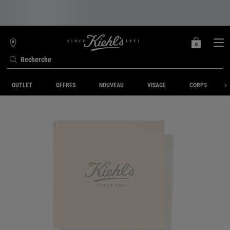
0
MON
0 PRODUIT
TROUVER
PANIER
UNE
Recherche
BOUTIQUE
Contenu principal
OUTLET
OFFRES
NOUVEAU
VISAGE
CORPS