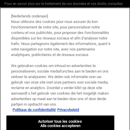
Pour en savoir plus sur le traitement de vos données et vos droits, consultez
notre
Politique de confidentialité.
[Nederlands onderaan]
* Offre de bienvenue valable pour une première commande. Non cumulable
Nous utilisons des cookies pour nous assurer du bon
avec d'autres offres ou promotions en cours, mais cumulable avec les offres
fonctionnement de notre site, pour personnaliser notre
'Cadeau avec achat' . Utilisation limitée à une seule fois par client. Non
contenu et nos publicités, pour proposer des fonctionnalités
applicable sur les éditions limitées & ensembles.
disponibles sur les réseaux sociaux et afin d’analyser notre
trafic. Nous partageons également des informations, quant à
votre navigation sur notre site, avec nos partenaires
Ce site est protégé par Cloudflare et la politique de confidentialité et les conditions
dutilisation sappliquent.
analytiques, publicitaires et de réseaux sociaux.
We gebruiken cookies om inhoud en advertenties te
personaliseren, sociale mediafuncties aan te bieden en ons
S’INSCRIRE
verkeer te analyseren. We delen ook informatie over uw
gebruik van onze site met onze partners voor sociale media,
reclame en analytics. Doordat u verder klikt op deze site
aanvaardt u het gebruik van cookies die het mogelijk maken
advertenties op maat aan te bieden door ons of door derde
Informations sur le fabricant
partijen in opdracht van ons.
Politique de confidentialité
Privacybeleid
KIEHL'S
14, rue Royale - 75008 Paris France
Autoriser tous les cookies
kiehls@be.oaccare.com
Alle cookies accepteren