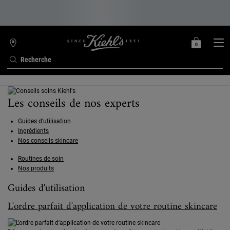
0
MON
0 PRODUIT
TROUVER
PANIER
UNE
Recherche
BOUTIQUE
Contenu principal
Les conseils de nos experts
Guides d'utilisation
Ingrédients
Nos conseils skincare
Routines de soin
Nos produits
Guides d'utilisation
L'ordre parfait d'application de votre routine skincare