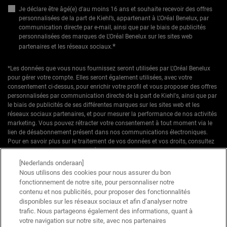
Je déclare être âgé(e) d'au moins 16 ans et souhaite recevoir des offres
personnalisées de la part de Kiehl’s, appartenant à L’Oréal Benelux, par
communication directe par e-mail, ainsi que par le biais de publicités
personnalisées des marques de L’Oréal Benelux sur les sites web
*
partenaires et les réseaux sociaux.
*Les données que vous nous fournissez seront utilisées par L'Oréal Benelux
pour gérer votre compte. Elles seront également utilisées, avec votre
consentement ci-dessus, pour enrichir votre profil et vous proposer des offres
personnalisées par communication directe de la part de Kiehl's, ainsi que par
le biais de publicités de ses différentes marques sur les sites web et les
réseaux sociaux partenaires, et pour mesurer la performance de nos activités
marketing. Vous pouvez rétracter votre consentement à tout moment via le
lien de désabonnement présent dans nos communications électroniques.
Pour en savoir plus sur le traitement de vos données et vos droits, consultez
notre
Politique de confidentialité.
[Nederlands onderaan]
* Offre de bienvenue valable pour une première commande. Non cumulable
Nous utilisons des cookies pour nous assurer du bon
avec d'autres offres ou promotions en cours, mais cumulable avec les offres
fonctionnement de notre site, pour personnaliser notre
'Cadeau avec achat' . Utilisation limitée à une seule fois par client. Non
contenu et nos publicités, pour proposer des fonctionnalités
applicable sur les éditions limitées & ensembles.
disponibles sur les réseaux sociaux et afin d’analyser notre
trafic. Nous partageons également des informations, quant à
votre navigation sur notre site, avec nos partenaires
Ce site est protégé par Cloudflare et la politique de confidentialité et les conditions