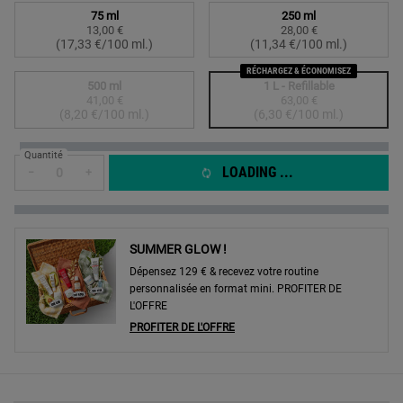
Sélectionner un taille:
75 ml
250 ml
13,00 €
28,00 €
Selected
, 1 of 4
Selected
, 2 of 4
(17,33 €/100 ml.)
(11,34 €/100 ml.)
RÉCHARGEZ & ÉCONOMISEZ
500 ml
1 L - Refillable
41,00 €
63,00 €
Selected
The product variation is out of stock,
, 3 of 4
Selected
The product variation
, 4 of 4
(8,20 €/100 ml.)
(6,30 €/100 ml.)
Quantité
LOADING ...
−
+
SUMMER GLOW !
Dépensez 129 € & recevez votre routine
personnalisée en format mini. PROFITER DE
L'OFFRE
PROFITER DE L'OFFRE