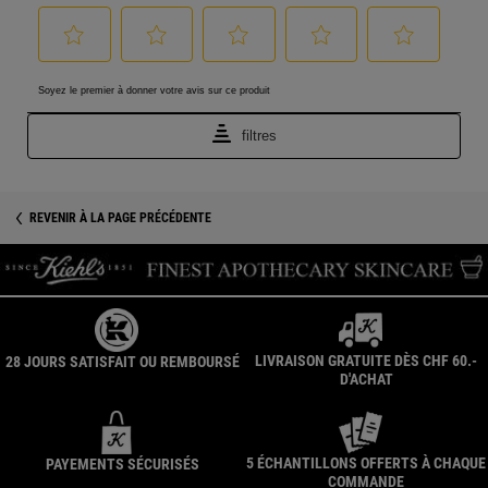
PDP Product Social Links Mobile
PDP Get The Look Section
REVENIR À LA PAGE PRÉCÉDENTE
LIVRAISON GRATUITE DÈS CHF 60.-
28 JOURS SATISFAIT OU REMBOURSÉ
D'ACHAT
5 ÉCHANTILLONS OFFERTS À CHAQUE
PAYEMENTS SÉCURISÉS
COMMANDE