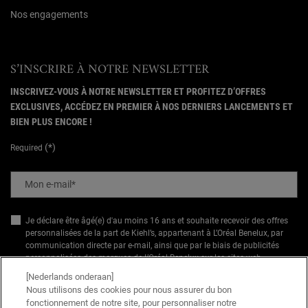
Nos engagements
S’INSCRIRE À NOTRE NEWSLETTER
INSCRIVEZ-VOUS À NOTRE NEWSLETTER ET PROFITEZ D’OFFRES
EXCLUSIVES, ACCÉDEZ EN PREMIER À NOS DERNIERS LANCEMENTS ET
BIEN PLUS ENCORE !
(*)
Required
Mon e-mail
*
Je déclare être âgé(e) d'au moins 16 ans et souhaite recevoir des offres
personnalisées de la part de Kiehl’s, appartenant à L’Oréal Benelux, par
communication directe par e-mail, ainsi que par le biais de publicités
personnalisées des marques de L’Oréal Benelux sur les sites web
*
partenaires et les réseaux sociaux.
[Nederlands onderaan]
Nous utilisons des cookies pour nous assurer du bon
*Les données que vous nous fournissez seront utilisées par L'Oréal Benelux
fonctionnement de notre site, pour personnaliser notre