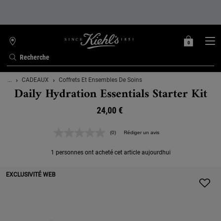
0
MON
0 PRODUIT
TROUVER
PANIER
UNE
Recherche
BOUTIQUE
Contenu principal
...
CADEAUX
Coffrets Et Ensembles De Soins
Daily Hydration Essentials Starter Kit
24,00 €
(0)
Rédiger un avis
Aucune
valeur
de
1 personnes ont acheté cet article aujourdhui
notation.
Lien
sur
EXCLUSIVITÉ WEB
la
même
page.