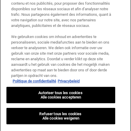
pour gérer votre compte. Elles seront également utilisées, avec votre
contenu et nos publicités, pour proposer des fonctionnalités
consentement ci-dessus, pour enrichir votre profil et vous proposer des offres
disponibles sur les réseaux sociaux et afin d’analyser notre
personnalisées par communication directe de la part de Kiehl's, ainsi que par
trafic. Nous partageons également des informations, quant à
le biais de publicités de ses différentes marques sur les sites web et les
votre navigation sur notre site, avec nos partenaires
réseaux sociaux partenaires, et pour mesurer la performance de nos activités
analytiques, publicitaires et de réseaux sociaux.
marketing. Vous pouvez rétracter votre consentement à tout moment via le
lien de désabonnement présent dans nos communications électroniques.
We gebruiken cookies om inhoud en advertenties te
Pour en savoir plus sur le traitement de vos données et vos droits, consultez
personaliseren, sociale mediafuncties aan te bieden en ons
notre
Politique de confidentialité.
verkeer te analyseren. We delen ook informatie over uw
gebruik van onze site met onze partners voor sociale media,
* Offre de bienvenue valable pour une première commande. Non cumulable
reclame en analytics. Doordat u verder klikt op deze site
avec d'autres offres ou promotions en cours, mais cumulable avec les offres
aanvaardt u het gebruik van cookies die het mogelijk maken
'Cadeau avec achat' . Utilisation limitée à une seule fois par client. Non
advertenties op maat aan te bieden door ons of door derde
applicable sur les éditions limitées & ensembles.
partijen in opdracht van ons.
Politique de confidentialité
Privacybeleid
Ce site est protégé par Cloudflare et la politique de confidentialité et les conditions
dutilisation sappliquent.
Autoriser tous les cookies
Alle cookies accepteren
S’INSCRIRE
Refuser tous les cookies
Alle cookies weigeren