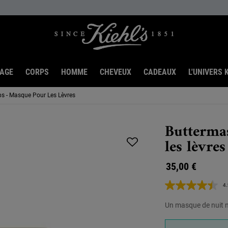
SAGE
CORPS
HOMME
CHEVEUX
CADEAUX
L'UNIVERS K
ps - Masque Pour Les Lèvres
Butterma
les lèvres
35,00 €
4.
Un masque de nuit n
One taille only