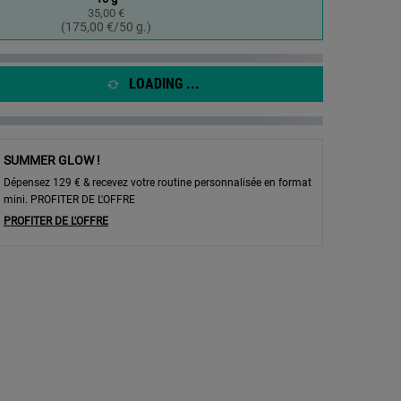
la
35,00 €
même
Selected
, 1 of 1
(175,00 €/50 g.)
page.
LOADING ...
SUMMER GLOW !
Dépensez 129 € & recevez votre routine personnalisée en format
mini. PROFITER DE L'OFFRE
PROFITER DE L'OFFRE
 les lèvres - Zoom image