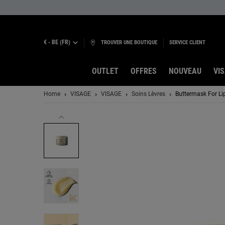
€ - BE (FR)
TROUVER UNE BOUTIQUE
SERVICE CLIENT
OUTLET
OFFRES
NOUVEAU
VI
Contenu principal
Home
VISAGE
VISAGE
Soins Lèvres
Buttermask For Li