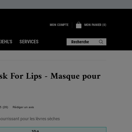
MON COMPTE
MON PANIER
0
0 PRODUIT
IEHL'S
SERVICES
Recherche
sk For Lips - Masque pour
5
(26)
Rédiger un avis
Lire
26
avis.
ourrissant pour les lèvres sèches
Lien
sur
10 g