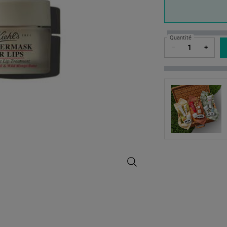
Quantité
−
+
Buttermask For Lips - Masque pour