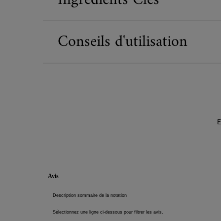
Conseils d'utilisation
E
Informations de sécurité
PDP Reviews