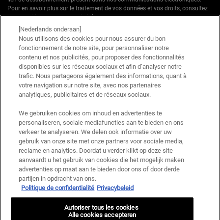
Pour en savoir plus sur le traitement de vos données et vos droits, consultez
notre
Politique de confidentialité.
[Nederlands onderaan]
* Offre de bienvenue valable pour une première commande. Non cumulable
Nous utilisons des cookies pour nous assurer du bon
avec d'autres offres ou promotions en cours, mais cumulable avec les offres
fonctionnement de notre site, pour personnaliser notre
'Cadeau avec achat' . Utilisation limitée à une seule fois par client. Non
contenu et nos publicités, pour proposer des fonctionnalités
applicable sur les éditions limitées & ensembles.
disponibles sur les réseaux sociaux et afin d’analyser notre
trafic. Nous partageons également des informations, quant à
votre navigation sur notre site, avec nos partenaires
Ce site est protégé par Cloudflare et la politique de confidentialité et les conditions
dutilisation sappliquent.
analytiques, publicitaires et de réseaux sociaux.
We gebruiken cookies om inhoud en advertenties te
personaliseren, sociale mediafuncties aan te bieden en ons
S’INSCRIRE
verkeer te analyseren. We delen ook informatie over uw
gebruik van onze site met onze partners voor sociale media,
reclame en analytics. Doordat u verder klikt op deze site
aanvaardt u het gebruik van cookies die het mogelijk maken
advertenties op maat aan te bieden door ons of door derde
Informations sur le fabricant
partijen in opdracht van ons.
Politique de confidentialité
Privacybeleid
KIEHL'S
14, rue Royale - 75008 Paris France
Autoriser tous les cookies
kiehls@be.oaccare.com
Alle cookies accepteren