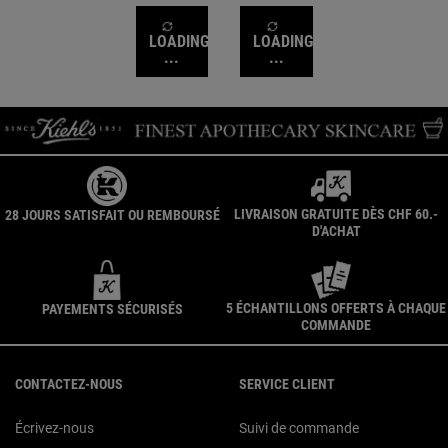
visiblement les
rides et affine
ridules et les
le grain de
rides marquées.
peau.
LOADING
LOADING
...
...
LIVRAISON GRATUITE DÈS CHF 60.-
28 JOURS SATISFAIT OU REMBOURSÉ
D'ACHAT
5 ÉCHANTILLONS OFFERTS À CHAQUE
PAYEMENTS SÉCURISÉS
COMMANDE
Navigation du pied de page
CONTACTEZ-NOUS
SERVICE CLIENT
Écrivez-nous
Suivi de commande