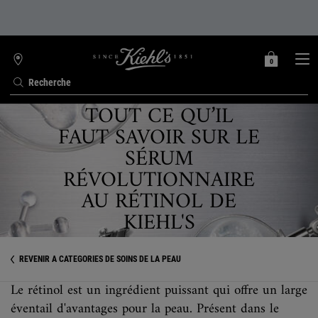
0
MON
0 PRODUIT
TROUVER
PANIER
UNE
Recherche
BOUTIQUE
TOUT CE QU’IL
Contenu principal
FAUT SAVOIR SUR LE
SÉRUM
RÉVOLUTIONNAIRE
AU RÉTINOL DE
KIEHL'S
REVENIR À CATÉGORIES DE SOINS DE LA PEAU
Le rétinol est un ingrédient puissant qui offre un large
éventail d'avantages pour la peau. Présent dans le