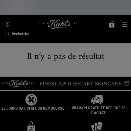
0
MON
0 PRODUIT
TROUVER
PANIER
UNE
Recherche
BOUTIQUE
Contenu principal
Il n’y a pas de résultat
LIVRAISON GRATUITE DÈS CHF 60.-
28 JOURS SATISFAIT OU REMBOURSÉ
D'ACHAT