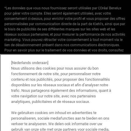
*Les données que vous nous fournissez seront utilisées par L'Oréal Benelux
pour gérer votre compte. Elles seront également utilisées, avec votre
consentement ci-dessus, pour enrichir votre profil et vous proposer des offres
personnalisées par communication directe de la part de Kiehl's, ainsi que par
le biais de publicités de ses différentes marques sur les sites web et les
réseaux sociaux partenaires, et pour mesurer la performance de nos activités
marketing. Vous pouvez rétracter votre consentement à tout moment via le
lien de désabonnement présent dans nos communications électroniques.
Pour en savoir plus sur le traitement de vos données et vos droits, consultez
notre
Politique de confidentialité.
[Nederlands onderaan]
* Offre de bienvenue valable pour une première commande. Non cumulable
Nous utilisons des cookies pour nous assurer du bon
avec d'autres offres ou promotions en cours, mais cumulable avec les offres
fonctionnement de notre site, pour personnaliser notre
'Cadeau avec achat' . Utilisation limitée à une seule fois par client. Non
contenu et nos publicités, pour proposer des fonctionnalités
applicable sur les éditions limitées & ensembles.
disponibles sur les réseaux sociaux et afin d’analyser notre
trafic. Nous partageons également des informations, quant à
votre navigation sur notre site, avec nos partenaires
Ce site est protégé par Cloudflare et la politique de confidentialité et les conditions
dutilisation sappliquent.
analytiques, publicitaires et de réseaux sociaux.
We gebruiken cookies om inhoud en advertenties te
personaliseren, sociale mediafuncties aan te bieden en ons
S’INSCRIRE
verkeer te analyseren. We delen ook informatie over uw
gebruik van onze site met onze partners voor sociale media,