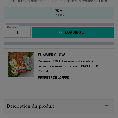
à raffermir visiblement la peau relâchée et à réduire les rides.
One taille only
75 ml
Selected
, 1 of 1
74,00 €
Quantité
LOADING ...
−
+
SUMMER GLOW !
Dépensez 129 € & recevez votre routine
personnalisée en format mini. PROFITER DE
L'OFFRE
PROFITER DE L'OFFRE
PDP Sections Accordion
Description du produit