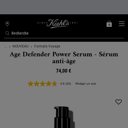
0
MON
0 PRODUIT
TROUVER
PANIER
UNE
Recherche
BOUTIQUE
Contenu principal
...
NOUVEAU
Formats Voyage
Age Defender Power Serum - Sérum
anti-âge
74,00 €
4.8
(20)
Rédiger un avis
Lire
20
avis.
Lien
sur
la
même
page.