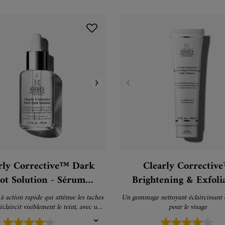
rly Corrective™ Dark
Clearly Correctiv
ot Solution - Sérum
Brightening & Exfoli
rrecteur pigmentaire
Daily Cleanser - Nett
 action rapide qui atténue les taches
Un gommage nettoyant éclaircissant e
visage
éclaircit visiblement le teint, avec une
pour le visage
tration festive de Marylou Faure.