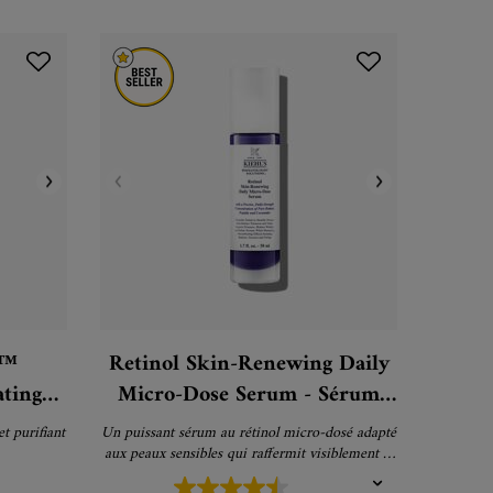
e™
Retinol Skin-Renewing Daily
ating
Micro-Dose Serum - Sérum
oyant
anti-rides
t purifiant
Un puissant sérum au rétinol micro-dosé adapté
aux peaux sensibles qui raffermit visiblement la
peau, réduit l'apparence des rides et affine le