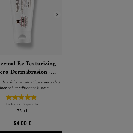
ermal Re-Texturizing
cro-Dermabrasion -
Exfoliant visage
le exfoliante très efficace qui aide à
finer et à conditionner la peau
Un Format Disponible
75 ml
54,00 €