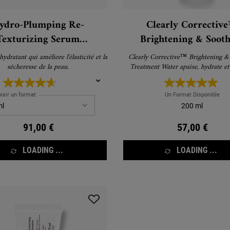
ydro-Plumping Re-
Clearly Correctiv
Texturizing Serum
Brightening & Sooth
oncentrate - Sérum
Treatment Water - To
dratant qui améliore l'élasticité et la
Clearly Corrective™ Brightening &
Concentré
pour le visage
sécheresse de la peau.
Treatment Water apaise, hydrate et
visiblement l'éclat de la pea
isir un format
Un Format Disponible
200 ml
91,00 €
57,00 €
LOADING ...
LOADING ...