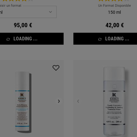
isir un format
Un Format Disponible
150 ml
95,00 €
42,00 €
LOADING ...
LOADING ...