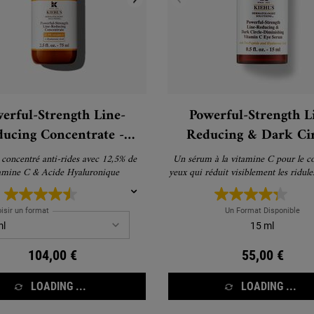
erful-Strength Line-
Powerful-Strength L
ucing Concentrate -
Reducing & Dark Cir
Vitamine C Serum
Diminishing Vitamin 
 concentré anti-rides avec 12,5% de
Un sérum à la vitamine C pour le contour des
Serum - Sérum contou
amine C & Acide Hyaluronique
yeux qui réduit visiblement les ridules
d'oie et les cernes.
yeux
isir un format
Un Format Disponible
15 ml
104,00 €
55,00 €
LOADING ...
LOADING ...