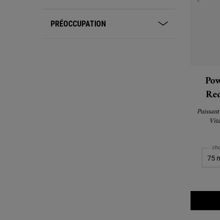
PRÉOCCUPATION
Pow
Red
Puissant
Vit
cho