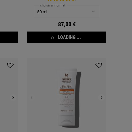
grain de peau.
choisir un format
87,00 €
LOADING ...