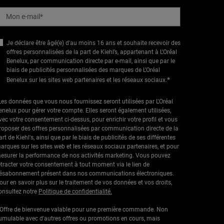
Mon e-mail
*
Je déclare être âgé(e) d'au moins 16 ans et souhaite recevoir des
offres personnalisées de la part de Kiehl’s, appartenant à L’Oréal
Benelux, par communication directe par e-mail, ainsi que par le
biais de publicités personnalisées des marques de L’Oréal
*
Benelux sur les sites web partenaires et les réseaux sociaux.
Les données que vous nous fournissez seront utilisées par L'Oréal
enelux pour gérer votre compte. Elles seront également utilisées,
vec votre consentement ci-dessus, pour enrichir votre profil et vous
roposer des offres personnalisées par communication directe de la
art de Kiehl's, ainsi que par le biais de publicités de ses différentes
arques sur les sites web et les réseaux sociaux partenaires, et pour
esurer la performance de nos activités marketing. Vous pouvez
étracter votre consentement à tout moment via le lien de
ésabonnement présent dans nos communications électroniques.
our en savoir plus sur le traitement de vos données et vos droits,
onsultez notre
Politique de confidentialité.
 Offre de bienvenue valable pour une première commande. Non
umulable avec d'autres offres ou promotions en cours, mais