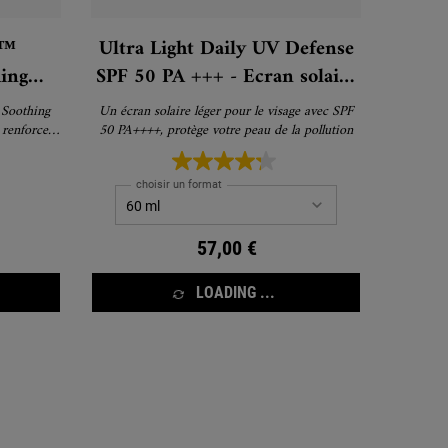
e™
Ultra Light Daily UV Defense
ing
SPF 50 PA +++ - Ecran solaire
nique
pour le visage SPF 50
 Soothing
Un écran solaire léger pour le visage avec SPF
 renforce
50 PA++++, protège votre peau de la pollution
u.
choisir un format
57,00 €
LOADING ...