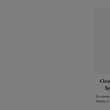
Clea
Sp
co
Un sérum à
brunes et 
illus