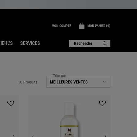
MON COMPTE
MON PANIER
0
0 PRODUIT
IEHL'S
SERVICES
Recherche
Trier par
10 Produits