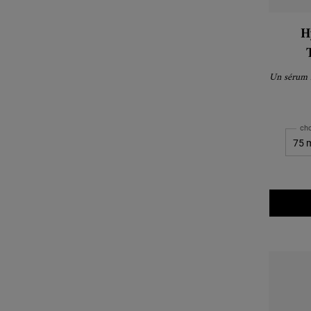
H
C
Un sérum hy
cho