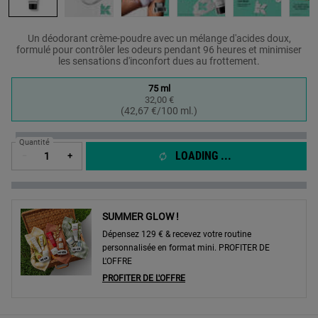
Un déodorant crème-poudre avec un mélange d'acides doux,
formulé pour contrôler les odeurs pendant 96 heures et minimiser
les sensations d'inconfort dues au frottement.
One taille only
75 ml
32,00 €
Selected
, 1 of 1
(42,67 €/100 ml.)
Quantité
LOADING ...
−
+
SUMMER GLOW !
Dépensez 129 € & recevez votre routine
personnalisée en format mini. PROFITER DE
L'OFFRE
PROFITER DE L'OFFRE