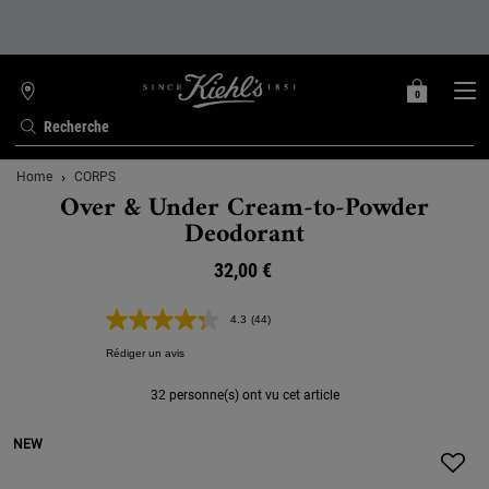
0
MON
0 PRODUIT
TROUVER
PANIER
UNE
Recherche
BOUTIQUE
Contenu principal
Home
CORPS
Over & Under Cream-to-Powder
Deodorant
32,00 €
4.3
(44)
Lire
44
Rédiger un avis
avis.
Lien
sur
32 personne(s) ont vu cet article
la
même
NEW
page.