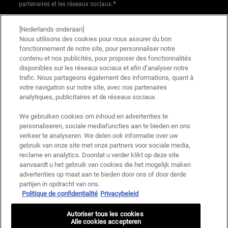
*
partenaires et les réseaux sociaux.
*Les données que vous nous fournissez seront utilisées par L'Oréal Benelux
[Nederlands onderaan]
pour gérer votre compte. Elles seront également utilisées, avec votre
Nous utilisons des cookies pour nous assurer du bon
consentement ci-dessus, pour enrichir votre profil et vous proposer des offres
fonctionnement de notre site, pour personnaliser notre
personnalisées par communication directe de la part de Kiehl's, ainsi que par
contenu et nos publicités, pour proposer des fonctionnalités
le biais de publicités de ses différentes marques sur les sites web et les
disponibles sur les réseaux sociaux et afin d’analyser notre
réseaux sociaux partenaires, et pour mesurer la performance de nos activités
trafic. Nous partageons également des informations, quant à
marketing. Vous pouvez rétracter votre consentement à tout moment via le
votre navigation sur notre site, avec nos partenaires
lien de désabonnement présent dans nos communications électroniques.
analytiques, publicitaires et de réseaux sociaux.
Pour en savoir plus sur le traitement de vos données et vos droits, consultez
notre
Politique de confidentialité.
We gebruiken cookies om inhoud en advertenties te
personaliseren, sociale mediafuncties aan te bieden en ons
* Offre de bienvenue valable pour une première commande. Non cumulable
verkeer te analyseren. We delen ook informatie over uw
avec d'autres offres ou promotions en cours, mais cumulable avec les offres
'Cadeau avec achat' . Utilisation limitée à une seule fois par client. Non
gebruik van onze site met onze partners voor sociale media,
applicable sur les éditions limitées & ensembles.
reclame en analytics. Doordat u verder klikt op deze site
aanvaardt u het gebruik van cookies die het mogelijk maken
advertenties op maat aan te bieden door ons of door derde
Ce site est protégé par Cloudflare et la politique de confidentialité et les conditions
partijen in opdracht van ons.
dutilisation sappliquent.
Politique de confidentialité
Privacybeleid
Autoriser tous les cookies
S’INSCRIRE
Alle cookies accepteren