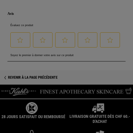
PDP Reviews
PDP Product Social Links Mobile
PDP Get The Look Section
REVENIR À LA PAGE PRÉCÉDENTE
LIVRAISON GRATUITE DÈS CHF 60.-
28 JOURS SATISFAIT OU REMBOURSÉ
D'ACHAT