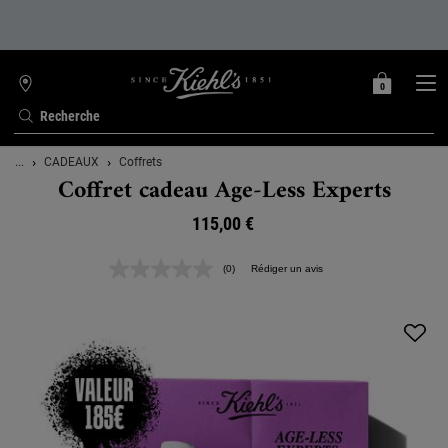
0
MON
0 PRODUIT
TROUVER
PANIER
UNE
Recherche
BOUTIQUE
Contenu principal
...
CADEAUX
Coffrets
Coffret cadeau Age-Less Experts
115,00 €
(0)
Rédiger un avis
Aucune
valeur
de
notation.
Lien
sur
la
même
page.