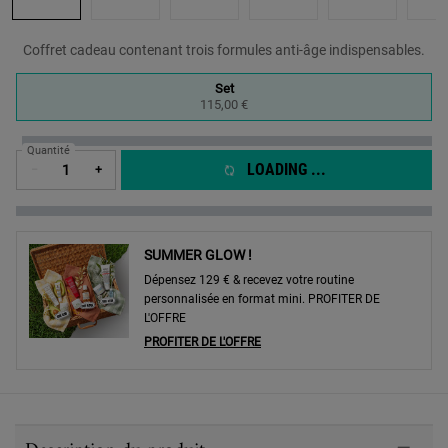
Coffret cadeau contenant trois formules anti-âge indispensables.
One size only
Set
Selected
, 1 of 1
115,00 €
Quantité
LOADING ...
−
+
SUMMER GLOW !
Dépensez 129 € & recevez votre routine
personnalisée en format mini. PROFITER DE
L'OFFRE
PROFITER DE L'OFFRE
PDP Sections Accordion