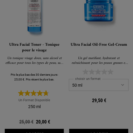
Ultra Facial Toner - Tonique
Ultra Facial Oil-Free Gel-Cream
pour le visage
Un tonique visage doux, sans alcool et
Un gel matifiant, hydratant et
efficace pour tous les types de peau, sans
rafraîchissant pour les peaux grasses et
parfum.
normales.
Prix le plus bas des 30 derniers jours:
choisir un format
25,00 €. Prix récent le plus bas.
29,50 €
Un Format Disponible
250 ml
Ancien prix
25,00 €
Nouveau prix
20,00 €