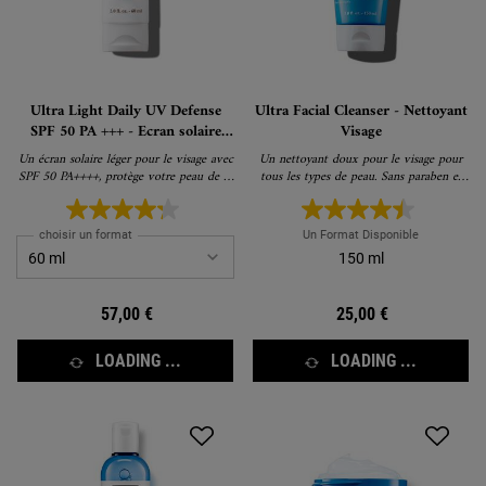
Ultra Light Daily UV Defense
Ultra Facial Cleanser - Nettoyant
SPF 50 PA +++ - Ecran solaire
Visage
pour le visage SPF 50
Un écran solaire léger pour le visage avec
Un nettoyant doux pour le visage pour
SPF 50 PA++++, protège votre peau de la
tous les types de peau. Sans paraben et
pollution
sans parfum synthétique.
choisir un format
Un Format Disponible
150 ml
57,00 €
25,00 €
LOADING ...
LOADING ...