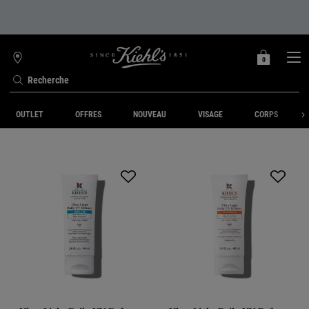
0
MON
0 PRODUIT
TROUVER
PANIER
UNE
Recherche
BOUTIQUE
Contenu principal
OUTLET
OFFRES
NOUVEAU
VISAGE
CORPS