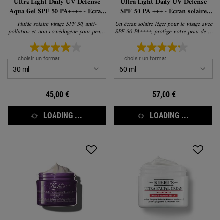
Ultra Light Daily UV Defense
Ultra Light Daily UV Defense
Aqua Gel SPF 50 PA++++ - Ecran
SPF 50 PA +++ - Ecran solaire
solaire pour le visage
pour le visage SPF 50
Fluide solaire visage SPF 50, anti-
Un écran solaire léger pour le visage avec
pollution et non comédogène pour peaux
SPF 50 PA++++, protège votre peau de la
normales à grasses
pollution
choisir un format
choisir un format
45,00 €
57,00 €
LOADING ...
LOADING ...