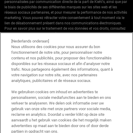
personnalisées par communication directe de la part de Kiehl's, ainsi que par
le biais de publicités de ses différentes marques sur les sites web et les
réseaux sociaux partenaires, et pour mesurer la performance de nos activités
marketing. Vous pouvez rétracter votre consentement à tout moment via le
lien de désabonnement présent dans nos communications électroniques.
Pour en savoir plus sur le traitement de vos données et vos droits, consultez
notre
Politique de confidentialité.
[Nederlands onderaan]
* Offre de bienvenue valable pour une première commande. Non cumulable
Nous utilisons des cookies pour nous assurer du bon
avec d'autres offres ou promotions en cours, mais cumulable avec les offres
fonctionnement de notre site, pour personnaliser notre
'Cadeau avec achat' . Utilisation limitée à une seule fois par client. Non
contenu et nos publicités, pour proposer des fonctionnalités
applicable sur les éditions limitées & ensembles.
disponibles sur les réseaux sociaux et afin d’analyser notre
trafic. Nous partageons également des informations, quant à
votre navigation sur notre site, avec nos partenaires
Ce site est protégé par Cloudflare et la politique de confidentialité et les conditions
dutilisation sappliquent.
analytiques, publicitaires et de réseaux sociaux.
We gebruiken cookies om inhoud en advertenties te
personaliseren, sociale mediafuncties aan te bieden en ons
S’INSCRIRE
verkeer te analyseren. We delen ook informatie over uw
gebruik van onze site met onze partners voor sociale media,
reclame en analytics. Doordat u verder klikt op deze site
aanvaardt u het gebruik van cookies die het mogelijk maken
advertenties op maat aan te bieden door ons of door derde
Informations sur le fabricant
partijen in opdracht van ons.