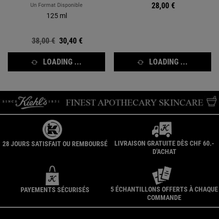
28,00 €
Un Format Disponible
125 ml
Ancien prix
38,00 €
Nouveau prix
30,40 €
LOADING ...
LOADING ...
LIVRAISON GRATUITE DÈS CHF 60.-
28 JOURS SATISFAIT OU REMBOURSÉ
D'ACHAT
5 ÉCHANTILLONS OFFERTS À CHAQUE
PAYEMENTS SÉCURISÉS
COMMANDE
Navigation du pied de page