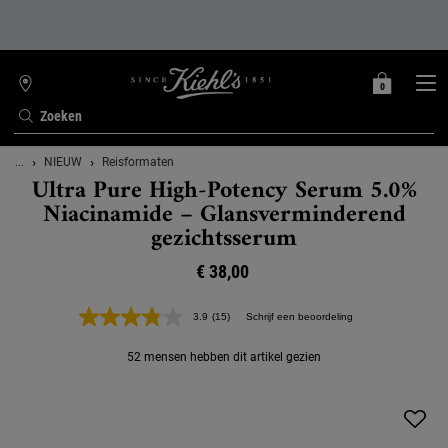
0
MIJN
0 PRODUCT
WINKELZOEKER
MANDJE
Zoeken
Hoofdinhoud
...
NIEUW
Reisformaten
Ultra Pure High-Potency Serum 5.0%
Niacinamide – Glansverminderend
gezichtsserum
€ 38,00
3.9
(15)
Schrijf een beoordeling
Lees
15
beoordelingen.
52 mensen hebben dit artikel gezien
Dezelfde
paginalink.