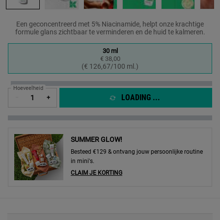
Een geconcentreerd met 5% Niacinamide, helpt onze krachtige
formule glans zichtbaar te verminderen en de huid te kalmeren.
One formaat only
30 ml
€ 38,00
Geselecteerd
, 1 of 1
(€ 126,67/100 ml.)
Hoeveelheid
LOADING ...
−
+
SUMMER GLOW!
Besteed €129 & ontvang jouw persoonlijke routine
in mini's.
CLAIM JE KORTING
PDP Sections Accordion