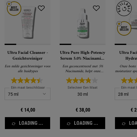
Ultra Facial Cleanser -
Ultra Pure High-Potency
Ultra Fac
Gezichtsreiniger
Serum 5.0% Niacinamide
Hydra
– Glansverminderend
Gezich
Een milde gezichtsreiniger voor
Een geconcentreerd met 5%
Onze beste 
gezichtsserum
alle huidtypes
Niacinamide, helpt onze
moisturizer spe
krachtige formule glans
voor alle
zichtbaar te verminderen en de
huid te kalmeren.
Eén maat beschikbaar
Selecteer Een Maat
Eén maat 
30 ml
€ 14,00
€ 38,00
€ 2
LOADING ...
LOADING ...
LOA