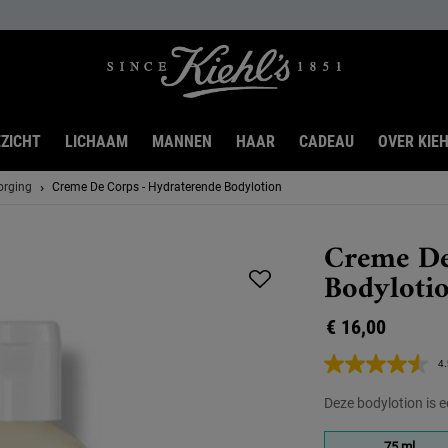
ZICHT
LICHAAM
MANNEN
HAAR
CADEAU
OVER KIEH
orging
Creme De Corps - Hydraterende Bodylotion
Creme De
Bodyloti
€ 16,00
4.
Deze bodylotion is e
Kies een formaat:
75 ml