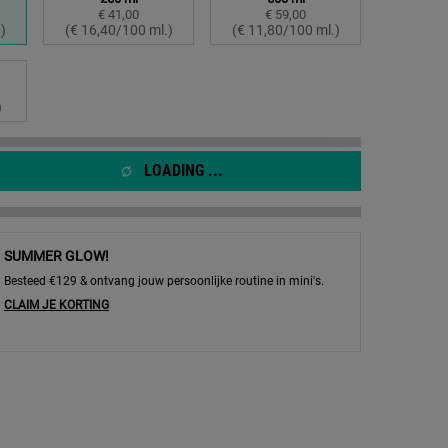
€ 41,00
€ 59,00
teerd
Geselecteerd
, 2 of 4
Geselecteerd
, 3 of 4
)
(€ 16,40/100 ml.)
(€ 11,80/100 ml.)
teerd
)
LOADING ...
SUMMER GLOW!
Besteed €129 & ontvang jouw persoonlijke routine in mini's.
CLAIM JE KORTING
dylotion - Afbeelding inzoomen