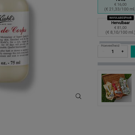
€ 16,00
Geselec
, 1 of 4
(€ 21,33/100 ml.
NAVUL&BESPAAR
Hervulbaar
€ 81,00
Geselec
, 4 of 4
(€ 8,10/100 ml.
Hoeveelheid
−
+
Creme De Corps - Hydraterende Bo