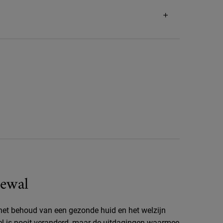
ewal
 het behoud van een gezonde huid en het welzijn
el is nooit veranderd, maar de uitdagingen waarmee