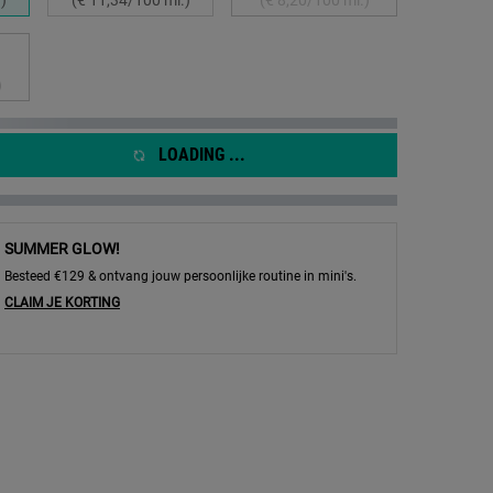
teerd
tvariant is niet in voorraad, {0}
)
LOADING ...
SUMMER GLOW!
Besteed €129 & ontvang jouw persoonlijke routine in mini's.
CLAIM JE KORTING
g inzoomen