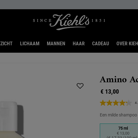
ZICHT
LICHAAM
MANNEN
HAAR
CADEAU
OVER KIEH
Amino A
€ 13,00
4.
Een milde shampoo d
Kies een formaat:
75 ml
€ 13,00
Geselec
, 1 of 4
(€ 17,33/100 ml.