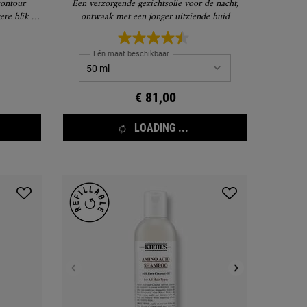
contour
Een verzorgende gezichtsolie voor de nacht,
ere blik de
ontwaak met een jonger uitziende huid
Eén maat beschikbaar
€ 81,00
LOADING ...