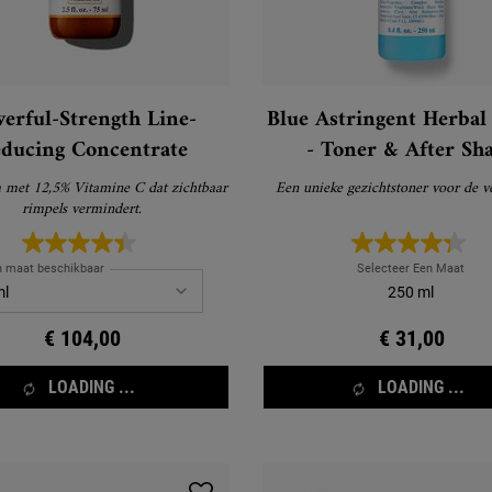
erful-Strength Line-
Blue Astringent Herbal
ducing Concentrate
- Toner & After Sh
 met 12,5% Vitamine C dat zichtbaar
Een unieke gezichtstoner voor de ve
rimpels vermindert.
n maat beschikbaar
Selecteer Een Maat
250 ml
€ 104,00
€ 31,00
LOADING ...
LOADING ...