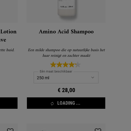
 Lotion
Amino Acid Shampoo
ave
tte huid.
Een milde shampoo die op natuurlijke basis het
haar reinigt en zachter maakt
Eén maat beschikbaar
€ 28,00
LOADING ...