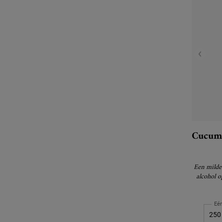
Cucumb
Een milde t
alcohol 
Eé