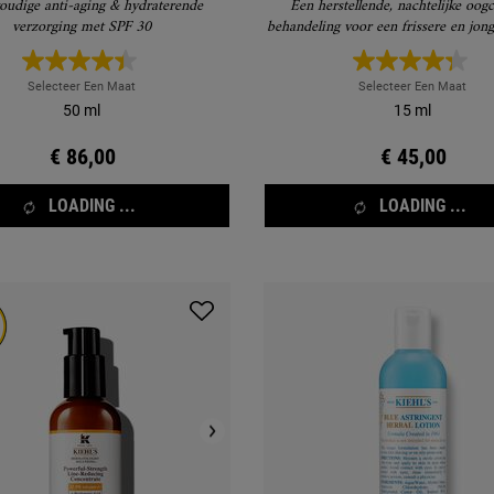
udige anti-aging & hydraterende
Een herstellende, nachtelijke oog
verzorging met SPF 30
behandeling voor een frissere en jong
volgende ochtend
Selecteer Een Maat
Selecteer Een Maat
50 ml
15 ml
€ 86,00
€ 45,00
LOADING ...
LOADING ...