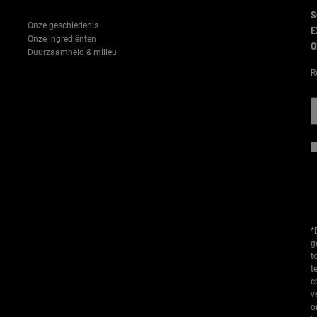
S
Onze geschiedenis
E
Onze ingrediënten
O
Duurzaamheid & milieu
R
*
g
t
t
c
v
o