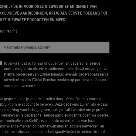
CHRIJF JE IN VOOR ONZE NIEUWSBRIEF EN GENIET VAN
XCLUSIEVE AANBIEDINGEN, KRIJG ALS EERSTE TOEGANG TOT
NZE NIEUWSTE PRODUCTEN EN MEER!
(*)
equired
Aanmelden Nieuwsbrief
*
Ik verklaar dat ik 16 jaar of ouder ben en gepersonaliseerde
aanbiedingen via directe e-mailcommunicatie wil ontvangen van
Kiehl’s, onderdeel van L’Oréal Benelux, evenals gepersonaliseerde
advertenties van L’Oréal Benelux-merken op partnerwebsites en
*
sociale netwerken.
De gegevens die je verstrekt, zullen door L'Oréal Benelux worden
ebruikt om je account te beheren. Deze gegevens zullen, als je daar
oestemming voor hebt gegeven, ook gebruikt worden om je profiel
e verrijken en je gepersonaliseerde aanbiedingen te doen via directe
ommunicatie van Kiehl's, evenals via advertenties van haar
erschillende merken op partnerwebsites en sociale netwerken, en
m de prestaties van onze marketingactiviteiten te meten. Je kunt