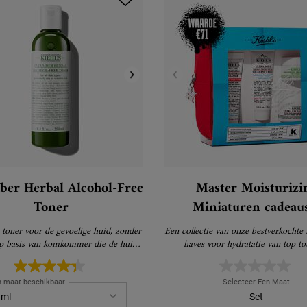
er Herbal Alcohol-Free
Master Moisturizi
Toner
Miniaturen cadeauset
Miniaturen
oner voor de gevoelige huid, zonder
Een collectie van onze bestverkochte
op basis van komkommer die de huid
haves voor hydratatie van top tot
niet uitdroogt
n maat beschikbaar
Selecteer Een Maat
Set