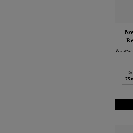
Pow
Re
Een serum
Eé