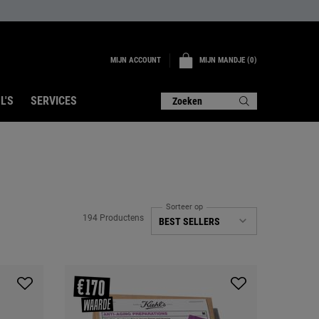
MIJN ACCOUNT
MIJN MANDJE
0
0 PRODUCT
L'S
SERVICES
Zoeken
Sorteer op
194 Productens