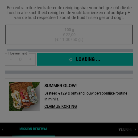
Een extra milde hydraterende reinigingsbar voor het gezicht die de
huid in alle zachtheid reinigt en de vochtbarrière en natuurlijke pH
van de huid respecteert zodat de huid fris en gezond oogt.
One formaat only
100 g
€ 22,00
Geselecteerd
De productvariant is niet in voorraad, {0}
, 1 of 1
(€ 11,00/50 g.)
Hoeveelheid
LOADING ...
−
+
SUMMER GLOW!
Besteed €129 & ontvang jouw persoonlijke routine
in mini's.
CLAIM JE KORTING
MISSION RENEWAL
ION
VEILIGHEID