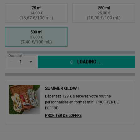
Sélectionner un taille:
75 ml
250 ml
14,00 €
25,00 €
Selected
, 1 of 3
Selected
, 2 of 3
(18,67 €/100 ml.)
(10,00 €/100 ml.)
500 ml
37,00 €
Selected
, 3 of 3
(7,40 €/100 ml.)
Quantité
LOADING ...
−
+
SUMMER GLOW !
Dépensez 129 € & recevez votre routine
personnalisée en format mini. PROFITER DE
L'OFFRE
PROFITER DE L'OFFRE