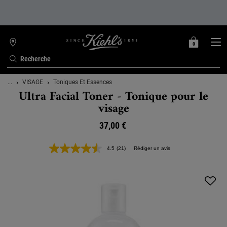
0
MON
0 PRODUIT
TROUVER
PANIER
UNE
Recherche
BOUTIQUE
Contenu principal
...
VISAGE
Toniques Et Essences
Ultra Facial Toner - Tonique pour le
visage
37,00 €
4.5
(21)
Rédiger un avis
Lire
21
avis.
Lien
sur
la
même
page.