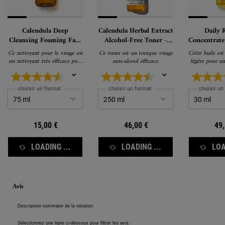
Calendula Deep
Calendula Herbal Extract
Daily 
Cleansing Foaming Face
Alcohol-Free Toner -
Concentrate
Wash - Nettoyant visage
Tonique sans alcool
le v
Ce nettoyant pour le visage est
Ce toner est un tonique visage
Cette huile est
un nettoyant très efficace pour
sans-alcool efficace.
légère pour un
une peau plus lisse et plus
radi
douce.
choisir un format
choisir un format
choisir un
15,00 €
46,00 €
49,
LOADING ...
LOADING ...
LOA
PDP Reviews