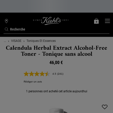
0
MON
0 PRODUIT
TROUVER
PANIER
UNE
Recherche
BOUTIQUE
Contenu principal
...
VISAGE
Toniques Et Essences
Calendula Herbal Extract Alcohol-Free
Toner - Tonique sans alcool
46,00 €
4.5
(241)
Lire
241
Rédiger un avis
avis.
Lien
sur
1 personnes ont acheté cet article aujourdhui
la
même
page.