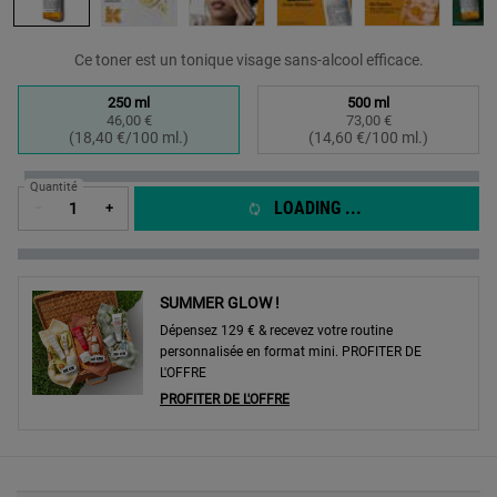
Ce toner est un tonique visage sans-alcool efficace.
Sélectionner un taille:
250 ml
500 ml
46,00 €
73,00 €
Selected
, 1 of 2
Selected
, 2 of 2
(18,40 €/100 ml.)
(14,60 €/100 ml.)
Quantité
LOADING ...
−
+
SUMMER GLOW !
Dépensez 129 € & recevez votre routine
personnalisée en format mini. PROFITER DE
L'OFFRE
PROFITER DE L'OFFRE