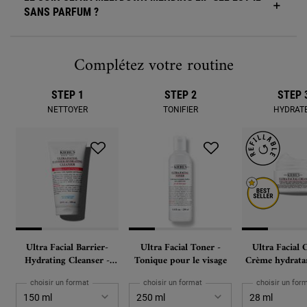
SANS PARFUM ?
Complétez votre routine
Complete Your Routine
STEP 1
STEP 2
STEP 
NETTOYER
TONIFIER
HYDRAT
Ultra Facial Barrier-
Ultra Facial Toner -
Ultra Facial 
Hydrating Cleanser -
Tonique pour le visage
Crème hydrata
Nettoyant Visage
le visag
choisir un format
choisir un format
choisir un for