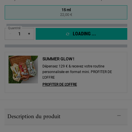
One taille only
15 ml
Selected
, 1 of 1
22,00 €
Quantité
LOADING ...
−
+
SUMMER GLOW !
Dépensez 129 € & recevez votre routine
personnalisée en format mini. PROFITER DE
L'OFFRE
PROFITER DE L'OFFRE
PDP Sections Accordion
Description du produit