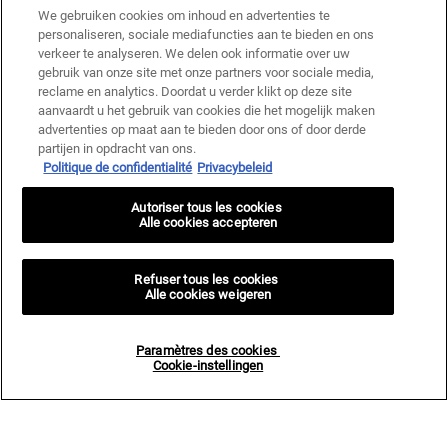
notre
Politique de confidentialité.
We gebruiken cookies om inhoud en advertenties te
personaliseren, sociale mediafuncties aan te bieden en ons
* Offre de bienvenue valable pour une première commande. Non cumulable
verkeer te analyseren. We delen ook informatie over uw
avec d'autres offres ou promotions en cours, mais cumulable avec les offres
gebruik van onze site met onze partners voor sociale media,
'Cadeau avec achat' . Utilisation limitée à une seule fois par client. Non
applicable sur les éditions limitées & ensembles.
reclame en analytics. Doordat u verder klikt op deze site
aanvaardt u het gebruik van cookies die het mogelijk maken
advertenties op maat aan te bieden door ons of door derde
Ce site est protégé par Cloudflare et la politique de confidentialité et les conditions
partijen in opdracht van ons.
dutilisation sappliquent.
Politique de confidentialité
Privacybeleid
Autoriser tous les cookies
S’INSCRIRE
Alle cookies accepteren
Refuser tous les cookies
Alle cookies weigeren
Informations sur le fabricant
Paramètres des cookies
KIEHL'S
Cookie-instellingen
14, rue Royale - 75008 Paris France
kiehls@be.oaccare.com
OPTIONS D'ACHAT