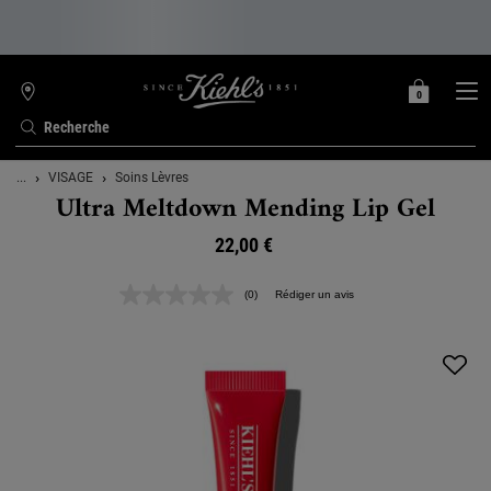
0
MON
0 PRODUIT
TROUVER
PANIER
UNE
Recherche
BOUTIQUE
Contenu principal
...
VISAGE
Soins Lèvres
Ultra Meltdown Mending Lip Gel
22,00 €
(0)
Rédiger un avis
Aucune
valeur
de
notation.
Lien
sur
la
même
page.