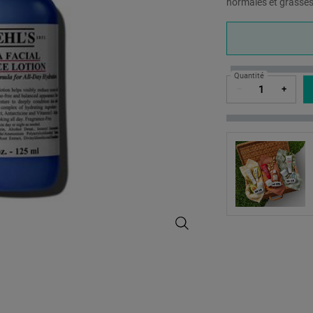
normales et grasse
One taille only
Quantité
−
+
Ultra Facial Oil-Free Lotion - Loti