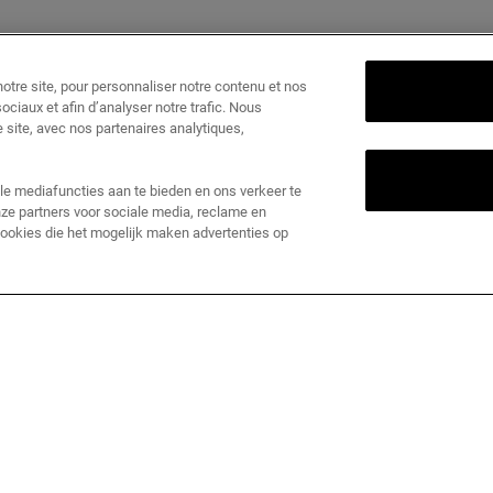
tre site, pour personnaliser notre contenu et nos
ociaux et afin d’analyser notre trafic. Nous
 site, avec nos partenaires analytiques,
le mediafuncties aan te bieden en ons verkeer te
ze partners voor sociale media, reclame en
 cookies die het mogelijk maken advertenties op
KIEHLS + YOU <3
US @KIEHLSBNL TO BE FEATURED IN THE GALL
 navigate.