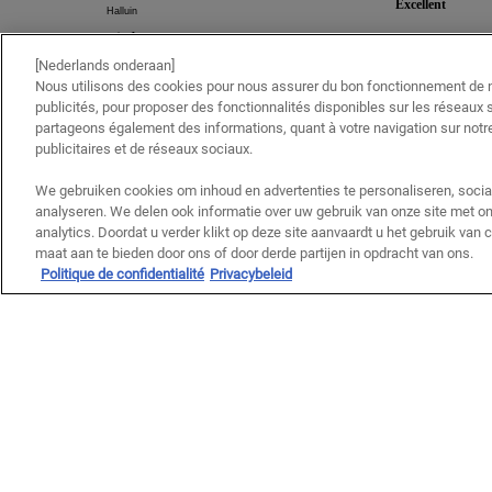
[Nederlands onderaan]
Nous utilisons des cookies pour nous assurer du bon fonctionnement de no
publicités, pour proposer des fonctionnalités disponibles sur les réseaux s
partageons également des informations, quant à votre navigation sur notre
publicitaires et de réseaux sociaux.
We gebruiken cookies om inhoud en advertenties te personaliseren, socia
analyseren. We delen ook informatie over uw gebruik van onze site met on
analytics. Doordat u verder klikt op deze site aanvaardt u het gebruik van
maat aan te bieden door ons of door derde partijen in opdracht van ons.
Politique de confidentialité
Privacybeleid
Informations de sécurité
TAG 
Media Carousel
Carousel with product photos. Use the previous and next buttons to