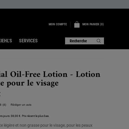
MON COMPTE
MON PANIER
0
0 PRODUIT
IEHL'S
SERVICES
Recherche
ial Oil-Free Lotion - Lotion
e pour le visage
€
8
(4)
Rédiger un avis
Lire
4
avis.
rs jours: 38,00 €. Prix récent le plus bas.
Lien
sur
e légère et non grasse pour le visage, pour les peaux