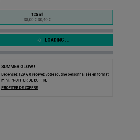
la
s
même
page.
125 ml
Selected
, 1 of 1
38,00 €
Ancien prix
Nouveau prix
30,40 €
LOADING ...
SUMMER GLOW !
Dépensez 129 € & recevez votre routine personnalisée en format
mini. PROFITER DE L'OFFRE
PROFITER DE L'OFFRE
on hydratante pour le visage - Zoom image