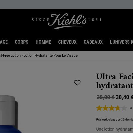
SAGE
CORPS
HOMME
CHEVEUX
CADEAUX
L'UNIVERS K
Oil-Free Lotion - Lotion Hydratante Pour Le Visage
Ultra Fac
hydratant
Ancien prix
Nouveau prix
38,00 €
30,40 
3.
Prix le plus bas des 30 dernie
Une lotion hydratant