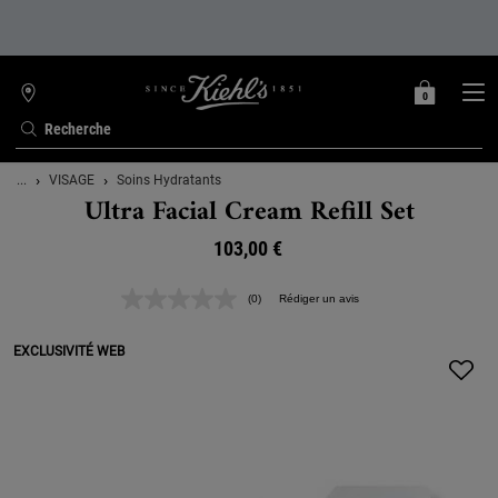
0
MON
0 PRODUIT
TROUVER
PANIER
UNE
Recherche
BOUTIQUE
Contenu principal
...
VISAGE
Soins Hydratants
Ultra Facial Cream Refill Set
103,00 €
(0)
Rédiger un avis
Aucune
valeur
de
EXCLUSIVITÉ WEB
notation.
Lien
sur
la
même
page.