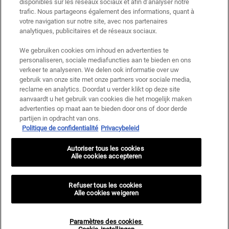
Ce site est protégé par Cloudflare et la politique de confidentialité et les conditions
disponibles sur les réseaux sociaux et afin d’analyser notre
dutilisation sappliquent.
trafic. Nous partageons également des informations, quant à
votre navigation sur notre site, avec nos partenaires
analytiques, publicitaires et de réseaux sociaux.
S’INSCRIRE
We gebruiken cookies om inhoud en advertenties te
personaliseren, sociale mediafuncties aan te bieden en ons
verkeer te analyseren. We delen ook informatie over uw
gebruik van onze site met onze partners voor sociale media,
reclame en analytics. Doordat u verder klikt op deze site
Informations sur le fabricant
aanvaardt u het gebruik van cookies die het mogelijk maken
advertenties op maat aan te bieden door ons of door derde
KIEHL'S
14, rue Royale - 75008 Paris France
partijen in opdracht van ons.
Politique de confidentialité
Privacybeleid
kiehls@be.oaccare.com
OPTIONS D'ACHAT
Autoriser tous les cookies
Alle cookies accepteren
€ - BE (FR)
Refuser tous les cookies
Politique de Confidentialité
Conditions Générales de Vente
Alle cookies weigeren
Plan du site
Paramètres des cookies <br> Cookie-instellingen
© 2024 KIEHL’S SINCE 1851
Paramètres des cookies