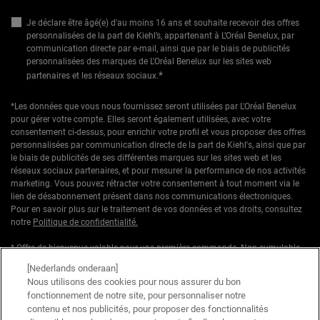
Je déclare être âgé(e) d'au moins 16 ans et souhaite recevoir des offres
personnalisées de la part de Kiehl’s, appartenant à L’Oréal Benelux, par
communication directe par e-mail, ainsi que par le biais de publicités
personnalisées des marques de L’Oréal Benelux sur les sites web
*
partenaires et les réseaux sociaux.
*Les données que vous nous fournissez seront utilisées par L'Oréal Benelux
pour gérer votre compte. Elles seront également utilisées, avec votre
consentement ci-dessus, pour enrichir votre profil et vous proposer des offres
personnalisées par communication directe de la part de Kiehl's, ainsi que par
le biais de publicités de ses différentes marques sur les sites web et les
réseaux sociaux partenaires, et pour mesurer la performance de nos activités
marketing. Vous pouvez rétracter votre consentement à tout moment via le
lien de désabonnement présent dans nos communications électroniques.
Pour en savoir plus sur le traitement de vos données et vos droits, consultez
notre
Politique de confidentialité.
* Offre de bienvenue valable pour une première commande. Non cumulable
avec d'autres offres ou promotions en cours, mais cumulable avec les offres
[Nederlands onderaan]
'Cadeau avec achat' . Utilisation limitée à une seule fois par client. Non
Nous utilisons des cookies pour nous assurer du bon
applicable sur les éditions limitées & ensembles.
fonctionnement de notre site, pour personnaliser notre
contenu et nos publicités, pour proposer des fonctionnalités