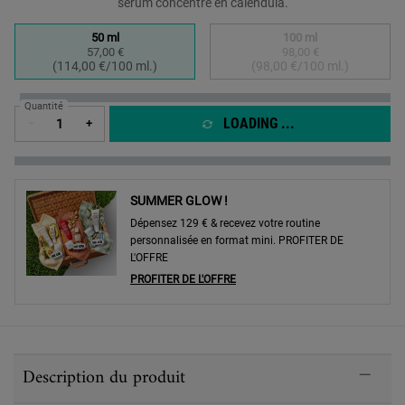
sérum concentré en calendula.
Sélectionner un taille:
50 ml
100 ml
57,00 €
98,00 €
Selected
, 1 of 2
Selected
The product variation
, 2 of 2
(114,00 €/100 ml.)
(98,00 €/100 ml.)
Quantité
LOADING ...
−
+
SUMMER GLOW !
Dépensez 129 € & recevez votre routine
personnalisée en format mini. PROFITER DE
L'OFFRE
PROFITER DE L'OFFRE
PDP Sections Accordion
Description du produit