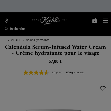
0
MON
0 PRODUIT
TROUVER
PANIER
UNE
Recherche
BOUTIQUE
Contenu principal
...
VISAGE
Soins Hydratants
Calendula Serum-Infused Water Cream
- Crème hydratante pour le visage
57,00 €
4.6
(144)
Rédiger un avis
Lire
144
avis.
Lien
sur
la
même
page.