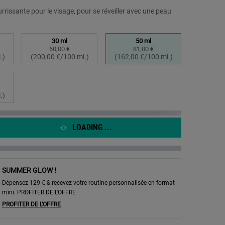
la
même
urrissante pour le visage, pour se réveiller avec une peau
page.
30 ml
50 ml
60,00 €
81,00 €
d
Selected
, 2 of 4
Selected
, 3 of 4
.)
(200,00 €/100 ml.)
(162,00 €/100 ml.)
d
.)
LOADING ...
uile pour le visage - Zoom image
SUMMER GLOW !
Dépensez 129 € & recevez votre routine personnalisée en format
mini. PROFITER DE L'OFFRE
PROFITER DE L'OFFRE