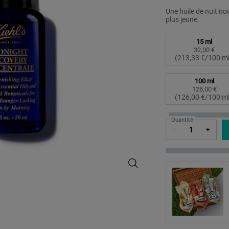
Une huile de nuit no
plus jeune.
Sélectionner un taille:
15 ml
32,00 €
Selecte
, 1 of 4
(213,33 €/100 ml
100 ml
126,00 €
Selecte
, 4 of 4
(126,00 €/100 ml
Quantité
−
+
Midnight Recovery Concentrate - H