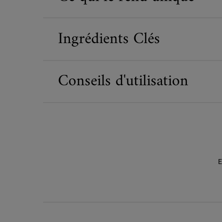
Ingrédients Clés
Conseils d'utilisation
E
Did You Know
Formulé pour un Avenir Meilleur