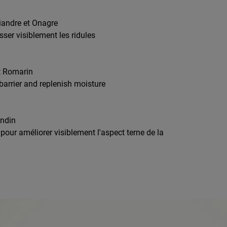
riandre et Onagre
isser visiblement les ridules
t Romarin
 barrier and replenish moisture
andin
pour améliorer visiblement l'aspect terne de la