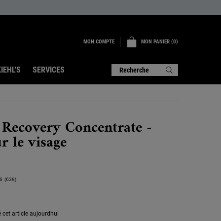
MON COMPTE
MON PANIER
0
0 PRODUIT
IEHL'S
SERVICES
Recherche
 Recovery Concentrate -
r le visage
6
(638)
Lire
638
avis.
Lien
sur
 cet article aujourdhui