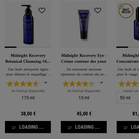
Midnight Recovery
Midnight Recovery Eye -
Midnight
Botanical Cleansing Oil -
Crème contour des yeux
Concentrate
Démaquillant
le v
Une huile nettoyante légère
Un traitement nocturne
Une huile de n
pour éliminer le maquillage et
réparateur du contour des yeux
pour le visage, 
les impuretés
pour une apparence plus
avec une pea
fraîche et plus jeune le
lendemain matin.
Un Format Disponible
Un Format Disponible
choisir un
175 ml
15 ml
38,00 €
45,00 €
81,
LOADING ...
LOADING ...
LOA