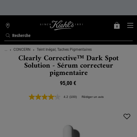
0
MON
0 PRODUIT
TROUVER
PANIER
UNE
Recherche
BOUTIQUE
Contenu principal
...
CONCERN
Teint Inégal, Taches Pigmentaires
Clearly Corrective™ Dark Spot
Solution - Sérum correcteur
pigmentaire
95,00 €
4.2
(100)
Rédiger un avis
Lire
100
avis.
Lien
sur
la
même
page.