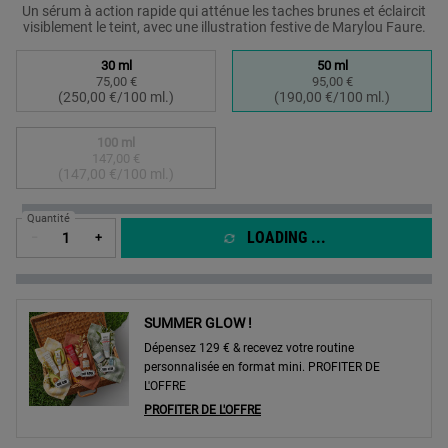
Un sérum à action rapide qui atténue les taches brunes et éclaircit
visiblement le teint, avec une illustration festive de Marylou Faure.
Sélectionner un taille:
30 ml
50 ml
75,00 €
95,00 €
Selected
, 1 of 3
Selected
, 2 of 3
(250,00 €/100 ml.)
(190,00 €/100 ml.)
100 ml
147,00 €
Selected
The product variation is out of stock,
, 3 of 3
(147,00 €/100 ml.)
Quantité
LOADING ...
−
+
SUMMER GLOW !
Dépensez 129 € & recevez votre routine
personnalisée en format mini. PROFITER DE
L'OFFRE
PROFITER DE L'OFFRE