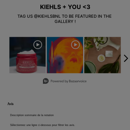
KIEHLS + YOU <3
Informations de sécurité
TAG US @KIEHLSBNL TO BE FEATURED IN THE 
GALLERY !
Media Carousel
Carousel with product photos. Use the previous and next buttons to
Slidepanel 1 of 5, Showing items 1 to 3 of 15.
PDP Reviews