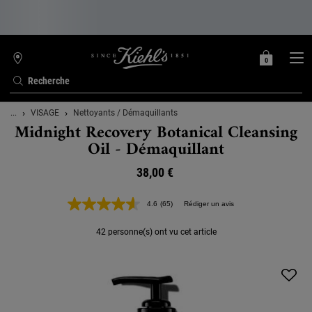
0
MON
0 PRODUIT
TROUVER
PANIER
UNE
Recherche
BOUTIQUE
Contenu principal
...
VISAGE
Nettoyants / Démaquillants
Midnight Recovery Botanical Cleansing
Oil - Démaquillant
38,00 €
4.6
(65)
Rédiger un avis
Lire
65
avis.
42 personne(s) ont vu cet article
Lien
sur
la
même
page.