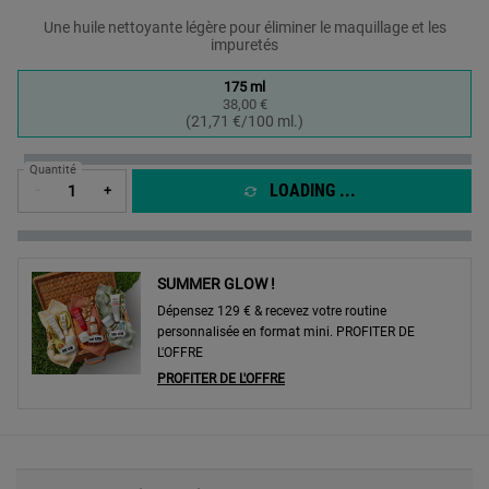
Une huile nettoyante légère pour éliminer le maquillage et les
impuretés
One taille only
175 ml
38,00 €
Selected
, 1 of 1
(21,71 €/100 ml.)
Quantité
LOADING ...
−
+
SUMMER GLOW !
Dépensez 129 € & recevez votre routine
personnalisée en format mini. PROFITER DE
L'OFFRE
PROFITER DE L'OFFRE
PDP Sections Accordion