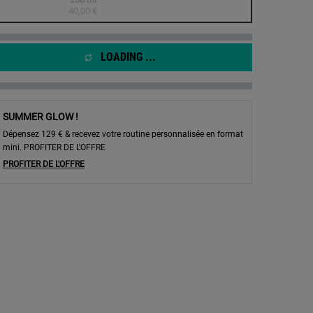
la
Selected
The product variation is out of stock,
, 1 of 1
40,00 €
même
page.
LOADING ...
SUMMER GLOW !
Dépensez 129 € & recevez votre routine personnalisée en format
mini. PROFITER DE L'OFFRE
PROFITER DE L'OFFRE
 - Nettoyant visage - Zoom image