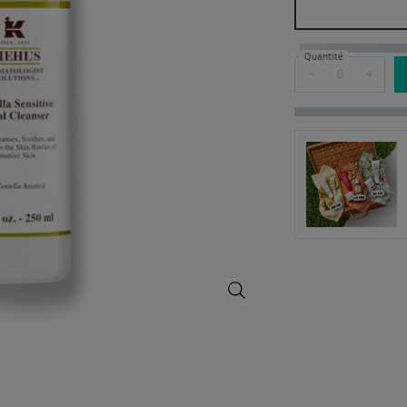
Quantité
−
+
Centella Sensitive Facial Cleanser