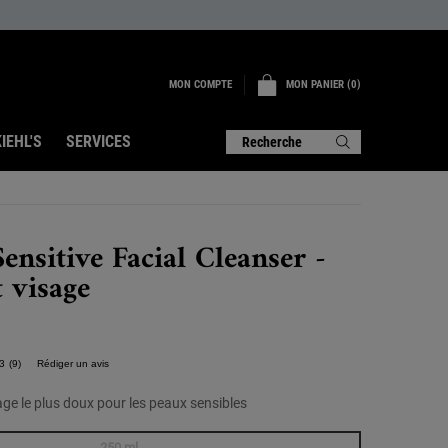
MON COMPTE
MON PANIER
0
0 PRODUIT
IEHL'S
SERVICES
Recherche
Sensitive Facial Cleanser -
 visage
3
(9)
Rédiger un avis
Lire
9
avis.
ge le plus doux pour les peaux sensibles
Lien
sur
250 ml