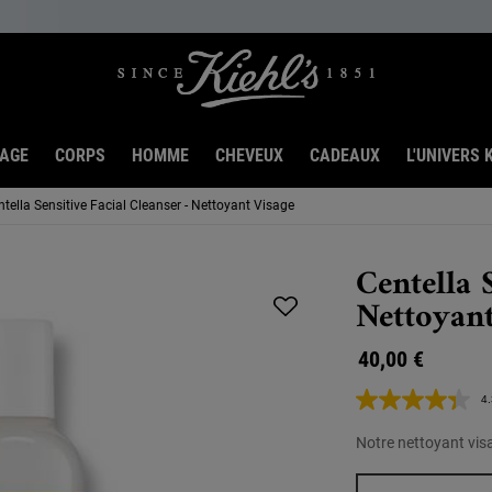
SAGE
CORPS
HOMME
CHEVEUX
CADEAUX
L'UNIVERS K
ntella Sensitive Facial Cleanser - Nettoyant Visage
Centella 
Nettoyant
40,00 €
4.
Notre nettoyant visa
One taille only