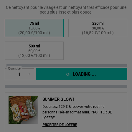
Ce nettoyant pour le visage est un nettoyant très efficace pour une
peau plus lisse et plus douce.
Sélectionner un taille:
75 ml
230 ml
15,00 €
38,00 €
Selected
, 1 of 3
Selected
, 2 of 3
(20,00 €/100 ml.)
(16,52 €/100 ml.)
500 ml
60,00 €
Selected
, 3 of 3
(12,00 €/100 ml.)
Quantité
LOADING ...
−
+
SUMMER GLOW !
Dépensez 129 € & recevez votre routine
personnalisée en format mini. PROFITER DE
L'OFFRE
PROFITER DE L'OFFRE