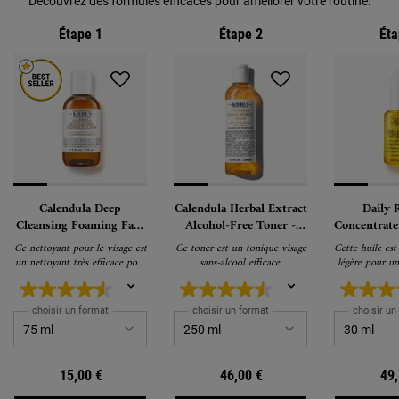
Découvrez des formules efficaces pour améliorer votre routine.
Étape 1
Étape 2
Éta
Calendula Deep
Calendula Herbal Extract
Daily 
Cleansing Foaming Face
Alcohol-Free Toner -
Concentrate
Wash - Nettoyant visage
Tonique sans alcool
le v
Ce nettoyant pour le visage est
Ce toner est un tonique visage
Cette huile est
un nettoyant très efficace pour
sans-alcool efficace.
légère pour un
une peau plus lisse et plus
radi
douce.
choisir un format
choisir un format
choisir un
15,00 €
46,00 €
49,