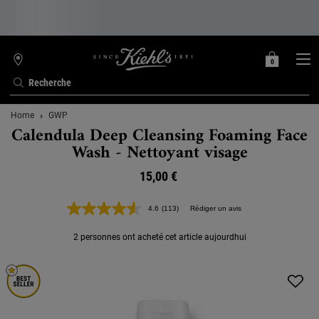
0
MON
0 PRODUIT
TROUVER
PANIER
UNE
Recherche
BOUTIQUE
Contenu principal
Home
GWP
Calendula Deep Cleansing Foaming Face
Wash - Nettoyant visage
15,00 €
4.6
(113)
Rédiger un avis
Lire
113
avis.
2 personnes ont acheté cet article aujourdhui
Lien
sur
la
même
page.