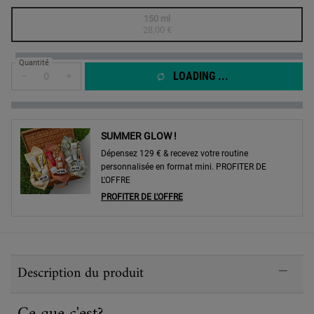
One taille only
150 ml
Selected
The product variation is out of stock,
, 1 of 1
28,00 €
Quantité
LOADING ...
−
+
SUMMER GLOW !
Dépensez 129 € & recevez votre routine
personnalisée en format mini. PROFITER DE
L'OFFRE
PROFITER DE L'OFFRE
PDP Sections Accordion
Description du produit
Ce que c'est?