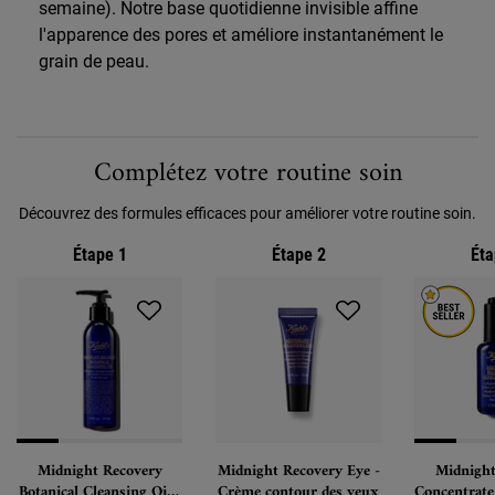
semaine). Notre base quotidienne invisible affine
l'apparence des pores et améliore instantanément le
grain de peau.
PDP Routine Section
Complétez votre routine soin
Découvrez des formules efficaces pour améliorer votre routine soin.
Étape 1
Étape 2
Éta
Midnight Recovery
Midnight Recovery Eye -
Midnight
Botanical Cleansing Oil -
Crème contour des yeux
Concentrate