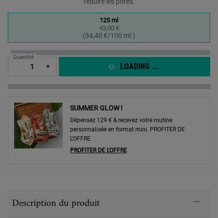
réduire les pores.
One taille only
125 ml
43,00 €
Selected
, 1 of 1
(34,40 €/100 ml.)
Quantité
LOADING ...
−
+
SUMMER GLOW !
Dépensez 129 € & recevez votre routine
personnalisée en format mini. PROFITER DE
L'OFFRE
PROFITER DE L'OFFRE
PDP Sections Accordion
Description du produit