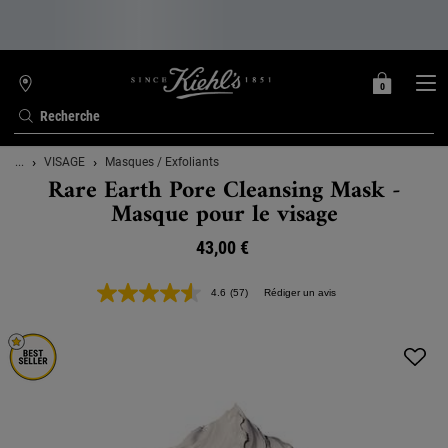
0
MON
0 PRODUIT
TROUVER
PANIER
UNE
Recherche
BOUTIQUE
Contenu principal
...
VISAGE
Masques / Exfoliants
Rare Earth Pore Cleansing Mask -
Masque pour le visage
43,00 €
4.6
(57)
Rédiger un avis
Lire
57
avis.
Lien
sur
la
même
page.