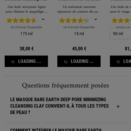
Démaquillant
le v
Une huile nettoyante légère
Un traitement nocturne
Une huile de n
pour éliminer le maquillage et
réparateur du contour des yeux
pour le visage, 
les impuretés
pour une apparence plus
avec une pea
fraîche et plus jeune le
lendemain matin.
Un Format Disponible
Un Format Disponible
choisir un
175 ml
15 ml
38,00 €
45,00 €
81,
LOADING ...
LOADING ...
LOA
Section FAQ pour le Primer Rare Earth
Questions fréquemment posées
LE MASQUE RARE EARTH DEEP PORE MINIMIZING
CLEANSING CLAY CONVIENT-IL À TOUS LES TYPES
DE PEAU ?
COMMENT INTÉGRER LE MASQUE RARE EARTH