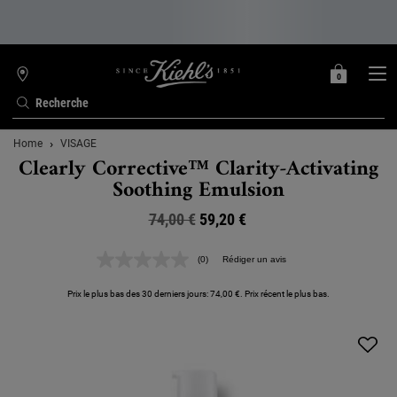
0
MON
0 PRODUIT
TROUVER
PANIER
UNE
Recherche
BOUTIQUE
Contenu principal
Home
VISAGE
Clearly Corrective™ Clarity-Activating
Soothing Emulsion
74,00 €
Ancien prix
Nouveau prix
59,20 €
(0)
Rédiger un avis
Aucune
valeur
de
Prix le plus bas des 30 derniers jours: 74,00 €. Prix récent le plus bas.
notation.
Lien
sur
la
même
page.