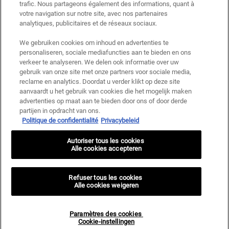
personnalisées par communication directe de la part de Kiehl's, ainsi que par
trafic. Nous partageons également des informations, quant à
le biais de publicités de ses différentes marques sur les sites web et les
votre navigation sur notre site, avec nos partenaires
réseaux sociaux partenaires, et pour mesurer la performance de nos activités
analytiques, publicitaires et de réseaux sociaux.
marketing. Vous pouvez rétracter votre consentement à tout moment via le
lien de désabonnement présent dans nos communications électroniques.
We gebruiken cookies om inhoud en advertenties te
Pour en savoir plus sur le traitement de vos données et vos droits, consultez
personaliseren, sociale mediafuncties aan te bieden en ons
notre
Politique de confidentialité.
verkeer te analyseren. We delen ook informatie over uw
gebruik van onze site met onze partners voor sociale media,
* Offre de bienvenue valable pour une première commande. Non cumulable
reclame en analytics. Doordat u verder klikt op deze site
avec d'autres offres ou promotions en cours, mais cumulable avec les offres
aanvaardt u het gebruik van cookies die het mogelijk maken
'Cadeau avec achat' . Utilisation limitée à une seule fois par client. Non
advertenties op maat aan te bieden door ons of door derde
applicable sur les éditions limitées & ensembles.
partijen in opdracht van ons.
Politique de confidentialité
Privacybeleid
Ce site est protégé par Cloudflare et la politique de confidentialité et les conditions
dutilisation sappliquent.
Autoriser tous les cookies
Alle cookies accepteren
S’INSCRIRE
Refuser tous les cookies
Alle cookies weigeren
Paramètres des cookies
Informations sur le fabricant
Cookie-instellingen