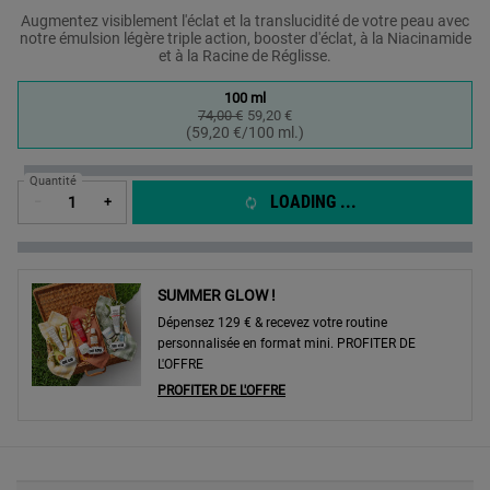
Augmentez visiblement l'éclat et la translucidité de votre peau avec
notre émulsion légère triple action, booster d'éclat, à la Niacinamide
et à la Racine de Réglisse.
One taille only
100 ml
74,00 €
Ancien prix
Nouveau prix
59,20 €
Selected
, 1 of 1
(59,20 €/100 ml.)
Quantité
LOADING ...
−
+
SUMMER GLOW !
Dépensez 129 € & recevez votre routine
personnalisée en format mini. PROFITER DE
L'OFFRE
PROFITER DE L'OFFRE
PDP Sections Accordion