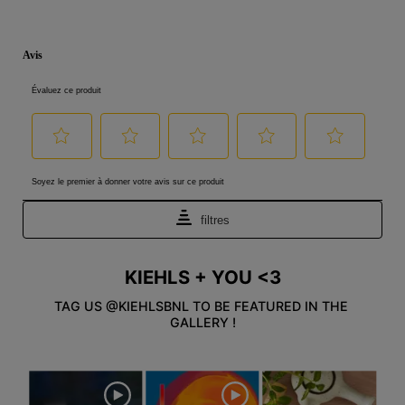
PDP Reviews
KIEHLS + YOU <3
Informations de sécurité
TAG US @KIEHLSBNL TO BE FEATURED IN THE 
GALLERY !
Media Carousel
Carousel with product photos. Use the previous and next buttons to