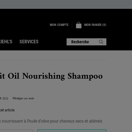
MON COMPTE
MON PANIER
0
0 PRODUIT
IEHL'S
SERVICES
Recherche
uit Oil Nourishing Shampoo
6
(11)
Rédiger un avis
Lire
11
avis.
et article
Lien
sur
nourrissant à l'huile d'olive pour cheveux secs et abîmés
la
même