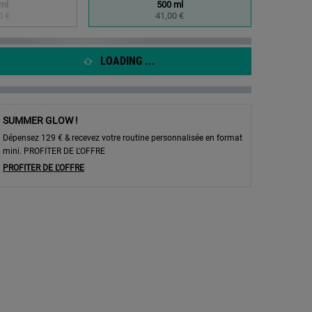
page.
ml
500 ml
elected
he product variation is out of stock,
 1 of 2
Selected
, 2 of 2
0 €
41,00 €
LOADING ...
SUMMER GLOW !
Dépensez 129 € & recevez votre routine personnalisée en format
mini. PROFITER DE L'OFFRE
PROFITER DE L'OFFRE
oo - Zoom image