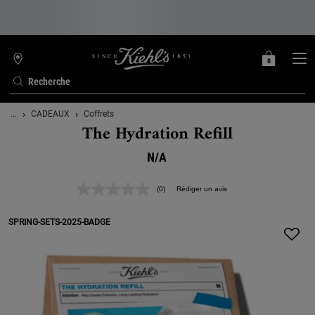
0
MON
0 PRODUIT
TROUVER
PANIER
UNE
Recherche
BOUTIQUE
Contenu principal
...
CADEAUX
Coffrets
The Hydration Refill
N/A
(0)
Rédiger un avis
Aucune
valeur
de
SPRING-SETS-2025-BADGE
notation.
Lien
sur
la
même
page.