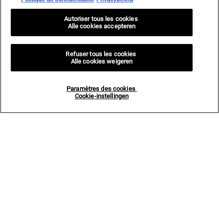
Autoriser tous les cookies
S’INSCRIRE
Alle cookies accepteren
Refuser tous les cookies
Alle cookies weigeren
Informations sur le fabricant
KIEHL'S
Paramètres des cookies
14, rue Royale - 75008 Paris France
Cookie-instellingen
kiehls@be.oaccare.com
OPTIONS D'ACHAT
€ - BE (FR)
Politique de Confidentialité
Conditions Générales de Vente
Plan du site
Paramètres des cookies <br> Cookie-instellingen
© 2024 KIEHL’S SINCE 1851