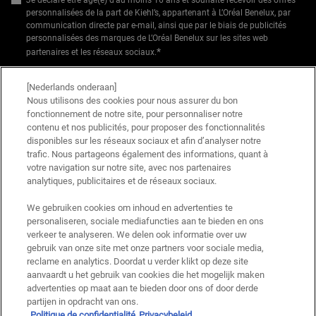
personnalisées de la part de Kiehl’s, appartenant à L’Oréal Benelux, par
communication directe par e-mail, ainsi que par le biais de publicités
personnalisées des marques de L’Oréal Benelux sur les sites web
*
partenaires et les réseaux sociaux.
*Les données que vous nous fournissez seront utilisées par L'Oréal Benelux
[Nederlands onderaan]
pour gérer votre compte. Elles seront également utilisées, avec votre
Nous utilisons des cookies pour nous assurer du bon
consentement ci-dessus, pour enrichir votre profil et vous proposer des offres
fonctionnement de notre site, pour personnaliser notre
personnalisées par communication directe de la part de Kiehl's, ainsi que par
contenu et nos publicités, pour proposer des fonctionnalités
le biais de publicités de ses différentes marques sur les sites web et les
disponibles sur les réseaux sociaux et afin d’analyser notre
réseaux sociaux partenaires, et pour mesurer la performance de nos activités
trafic. Nous partageons également des informations, quant à
marketing. Vous pouvez rétracter votre consentement à tout moment via le
votre navigation sur notre site, avec nos partenaires
lien de désabonnement présent dans nos communications électroniques.
analytiques, publicitaires et de réseaux sociaux.
Pour en savoir plus sur le traitement de vos données et vos droits, consultez
notre
Politique de confidentialité.
We gebruiken cookies om inhoud en advertenties te
personaliseren, sociale mediafuncties aan te bieden en ons
* Offre de bienvenue valable pour une première commande. Non cumulable
verkeer te analyseren. We delen ook informatie over uw
avec d'autres offres ou promotions en cours, mais cumulable avec les offres
'Cadeau avec achat' . Utilisation limitée à une seule fois par client. Non
gebruik van onze site met onze partners voor sociale media,
applicable sur les éditions limitées & ensembles.
reclame en analytics. Doordat u verder klikt op deze site
aanvaardt u het gebruik van cookies die het mogelijk maken
advertenties op maat aan te bieden door ons of door derde
Ce site est protégé par Cloudflare et la politique de confidentialité et les conditions
partijen in opdracht van ons.
dutilisation sappliquent.
Politique de confidentialité
Privacybeleid