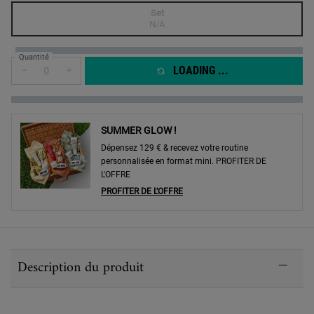
One taille only
Set
Selected
The product variation is out of stock,
, 1 of 1
N/A
Quantité
LOADING ...
−
+
SUMMER GLOW !
Dépensez 129 € & recevez votre routine
personnalisée en format mini. PROFITER DE
L'OFFRE
PROFITER DE L'OFFRE
PDP Sections Accordion
Description du produit