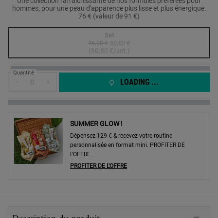
Une collection rafraîchissante de nos formules préférées pour
hommes, pour une peau d'apparence plus lisse et plus énergique.
76 € (valeur de 91 €)
One taille only
Set
76,00 €
Ancien prix
Nouveau prix
60,80 €
Selected
The product variation is out of stock,
, 1 of 1
(60,80 €/set.)
Quantité
LOADING ...
−
+
SUMMER GLOW !
Dépensez 129 € & recevez votre routine
personnalisée en format mini. PROFITER DE
L'OFFRE
PROFITER DE L'OFFRE
PDP Sections Accordion