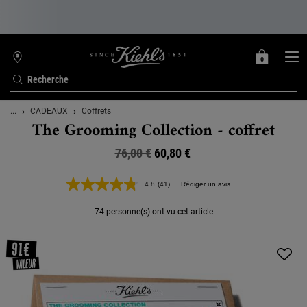
0
MON
0 PRODUIT
TROUVER
PANIER
UNE
Recherche
BOUTIQUE
Contenu principal
...
CADEAUX
Coffrets
The Grooming Collection - coffret
76,00 €
Ancien prix
Nouveau prix
60,80 €
4.8
(41)
Rédiger un avis
Lire
41
avis.
74 personne(s) ont vu cet article
Lien
sur
la
même
page.