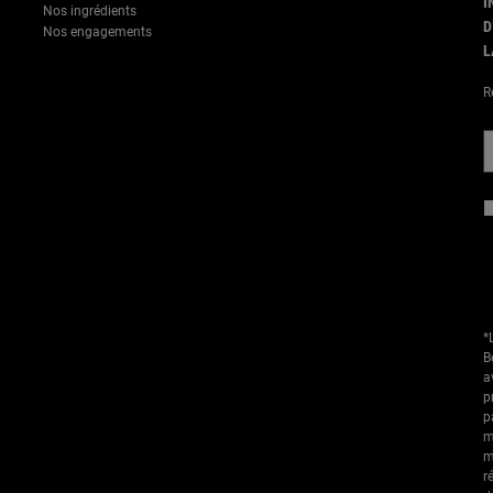
I
Nos ingrédients
D
Nos engagements
L
R
*
B
a
p
p
m
m
r