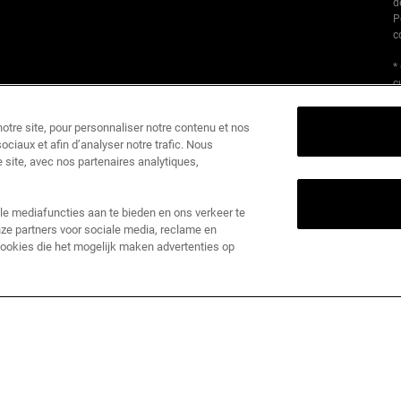
d
P
c
*
c
c
u
tre site, pour personnaliser notre contenu et nos
e
ociaux et afin d’analyser notre trafic. Nous
 site, avec nos partenaires analytiques,
le mediafuncties aan te bieden en ons verkeer te
ze partners voor sociale media, reclame en
 cookies die het mogelijk maken advertenties op
I
K
1