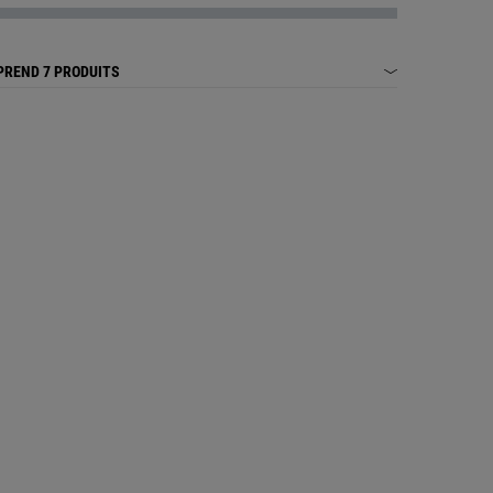
même
age.
PREND
7 PRODUITS