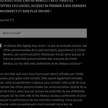
NSCRIVEZ-VOUS À NOTRE NEWSLETTER ET PROFITEZ
’OFFRES EXCLUSIVES, ACCÉDEZ EN PREMIER À NOS DERNIERS
ANCEMENTS ET BIEN PLUS ENCORE !
(*)
equired
Mon e-mail
*
Je déclare être âgé(e) d'au moins 16 ans et souhaite recevoir des
offres personnalisées de la part de Kiehl’s, appartenant à L’Oréal
Benelux, par communication directe par e-mail, ainsi que par le
biais de publicités personnalisées des marques de L’Oréal
*
Benelux sur les sites web partenaires et les réseaux sociaux.
Les données que vous nous fournissez seront utilisées par L'Oréal
enelux pour gérer votre compte. Elles seront également utilisées,
vec votre consentement ci-dessus, pour enrichir votre profil et vous
roposer des offres personnalisées par communication directe de la
art de Kiehl's, ainsi que par le biais de publicités de ses différentes
arques sur les sites web et les réseaux sociaux partenaires, et pour
esurer la performance de nos activités marketing. Vous pouvez
étracter votre consentement à tout moment via le lien de