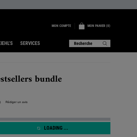
MON COMPTE
MON PANIER
0
0 PRODUIT
IEHL'S
SERVICES
Recherche
estsellers bundle
)
Rédiger un avis
ucune
aleur
e
otation.
ien
LOADING ...
ur
a