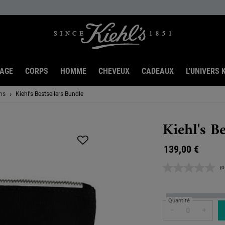
SAGE
CORPS
HOMME
CHEVEUX
CADEAUX
L'UNIVERS K
ns
Kiehl's Bestsellers Bundle
Kiehl's B
139,00 €
(0
A
v
d
n
Quantité
L
s
−
+
l