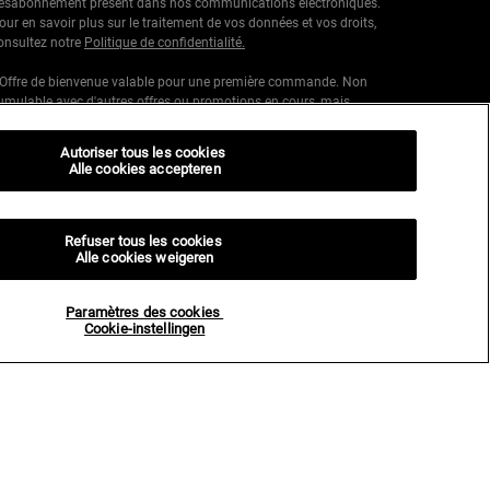
ésabonnement présent dans nos communications électroniques.
our en savoir plus sur le traitement de vos données et vos droits,
onsultez notre
Politique de confidentialité.
 Offre de bienvenue valable pour une première commande. Non
umulable avec d'autres offres ou promotions en cours, mais
umulable avec les offres 'Cadeau avec achat' . Utilisation limitée à
ne seule fois par client. Non applicable sur les éditions limitées &
Autoriser tous les cookies
nsembles.
Alle cookies accepteren
Ce site est protégé par Cloudflare et la politique de confidentialité et les
conditions dutilisation sappliquent.
Refuser tous les cookies
Alle cookies weigeren
S’INSCRIRE
Paramètres des cookies
Cookie-instellingen
nformations sur le fabricant
IEHL'S
4, rue Royale - 75008 Paris France