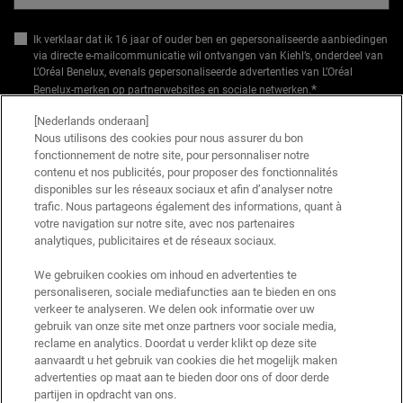
Ik verklaar dat ik 16 jaar of ouder ben en gepersonaliseerde aanbiedingen
via directe e-mailcommunicatie wil ontvangen van Kiehl’s, onderdeel van
L’Oréal Benelux, evenals gepersonaliseerde advertenties van L’Oréal
*
Benelux-merken op partnerwebsites en sociale netwerken.
[Nederlands onderaan]
*De gegevens die je verstrekt, zullen door L'Oréal Benelux worden gebruikt om
Nous utilisons des cookies pour nous assurer du bon
je account te beheren. Deze gegevens zullen, als je daar toestemming voor
fonctionnement de notre site, pour personnaliser notre
hebt gegeven, ook gebruikt worden om je profiel te verrijken en je
contenu et nos publicités, pour proposer des fonctionnalités
gepersonaliseerde aanbiedingen te doen via directe communicatie van
disponibles sur les réseaux sociaux et afin d’analyser notre
Kiehl's, evenals via advertenties van haar verschillende merken op
trafic. Nous partageons également des informations, quant à
partnerwebsites en sociale netwerken, en om de prestaties van onze
votre navigation sur notre site, avec nos partenaires
marketingactiviteiten te meten. Je kunt jouw toestemming te allen tijde
analytiques, publicitaires et de réseaux sociaux.
intrekken via de afmeldlink in onze elektronische communicatie. Voor meer
informatie over de verwerking van jouw gegevens en rechten kun je ons
We gebruiken cookies om inhoud en advertenties te
privacybeleid
raadplegen.
personaliseren, sociale mediafuncties aan te bieden en ons
*Welkomstaanbieding geldig voor een eerste bestelling. Niet cumuleerbaar
verkeer te analyseren. We delen ook informatie over uw
met andere aanbiedingen of promoties, maar wel cumuleerbaar met «
gebruik van onze site met onze partners voor sociale media,
Cadeau bij aankoop » aanbiedingen. Beperkt tot één keer te gebruiken per
reclame en analytics. Doordat u verder klikt op deze site
klant. Niet geldig op limited editions en bundels.
aanvaardt u het gebruik van cookies die het mogelijk maken
advertenties op maat aan te bieden door ons of door derde
Deze site wordt beschermd door Cloudflare en het privacybeleid en de
partijen in opdracht van ons.
gebruiksvoorwaarden zijn van toepassing.