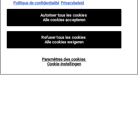
Politique de confidentialité
Privacybeleid
Autoriser tous les cookies
AANMELDEN
Alle cookies accepteren
Refuser tous les cookies
Alle cookies weigeren
Fabrikantinformatie
KIEHL'S
Paramètres des cookies
14, rue Royale - 75008 Paris France
Cookie-instellingen
kiehls@be.oaccare.com
AANKOOPOPTIE
€ - BE (NL)
Privacy policy
Gebruiksvoorwaarden
Site Map
Paramètres des cookies <br> Cookie-instellingen
© 2026 KIEHL’S SINCE 1851