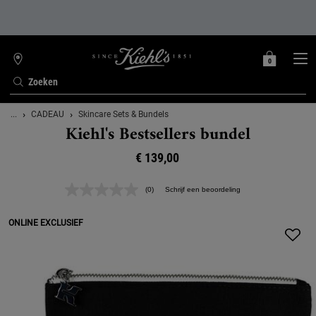
0
MIJN
0 PRODUCT
WINKELZOEKER
MANDJE
Zoeken
Hoofdinhoud
...
CADEAU
Skincare Sets & Bundels
Kiehl's Bestsellers bundel
€ 139,00
(0)
Schrijf een beoordeling
Geen
scorewaarde.
Dezelfde
ONLINE EXCLUSIEF
paginalink.