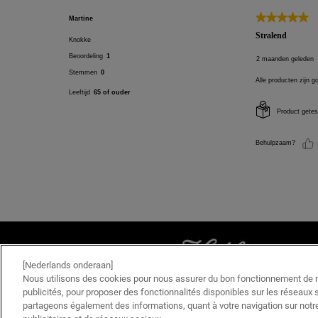
PDP Product Social Links Mobile
PDP Get The Look Section
[Nederlands onderaan]
Nous utilisons des cookies pour nous assurer du bon fonctionnement de no
publicités, pour proposer des fonctionnalités disponibles sur les réseaux s
partageons également des informations, quant à votre navigation sur notre