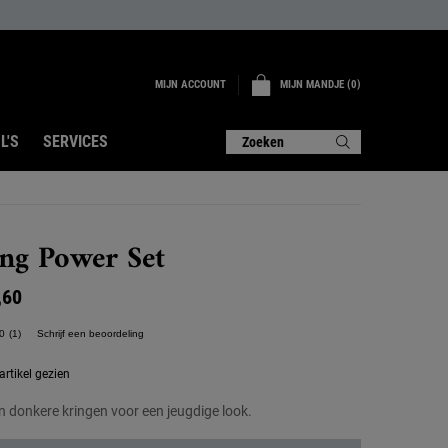
MIJN ACCOUNT
MIJN MANDJE
0
0 PRODUCT
L'S
SERVICES
Zoeken
ng Power Set
,60
0
(1)
Schrijf een beoordeling
Lees
1
beoordeling.
rtikel gezien
Dezelfde
paginalink.
n donkere kringen voor een jeugdige look.