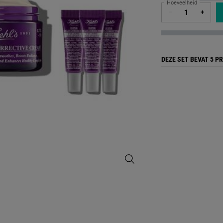
Hoeveelheid
−
+
DEZE SET BEVAT
5 P
Anti-Ageing Power Set - Afbeeldin