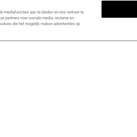
ATIS LEVERING VANAF €60
EXCLUSIEVE AANBIEDIN
le mediafuncties aan te bieden en ons verkeer te
ze partners voor sociale media, reclame en
 cookies die het mogelijk maken advertenties op
ONTDEK KIEHL'S
S
Onze geschiedenis
E
Onze ingrediënten
O
Duurzaamheid & milieu
R
*