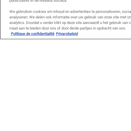
publicitaires et de réseaux sociaux.
28 DAGEN TEVREDENHEID GARANTIE
GR
We gebruiken cookies om inhoud en advertenties te personaliseren, socia
analyseren. We delen ook informatie over uw gebruik van onze site met on
Navigatie voettekst
analytics. Doordat u verder klikt op deze site aanvaardt u het gebruik van
CONTACT
KLANTENSERVICE
maat aan te bieden door ons of door derde partijen in opdracht van ons.
Politique de confidentialité
Privacybeleid
Email ons
Bestelstatus
Bel +32 2 588 14 70
FAQs
9:00 — 21:00 (Ma-Za)
Verzending
Retouren
Vind een winkel
Loopbanen