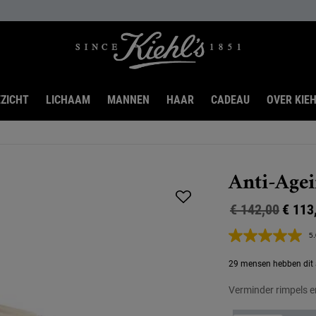
ZICHT
LICHAAM
MANNEN
HAAR
CADEAU
OVER KIEH
Anti-Agei
Oude prijs
Nieuwe prijs
€ 142,00
€ 113
5.
29 mensen hebben dit a
Verminder rimpels e